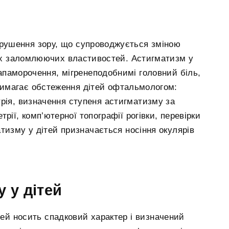
рушення зору, що супроводжується зміною
 їх заломлюючих властивостей. Астигматизм у
апаморочення, мігренеподобнимі головний біль,
 вимагає обстеження дітей офтальмологом:
трія, визначення ступеня астигматизму за
рії, комп’ютерної топографії рогівки, перевірки
матизму у дітей призначається носіння окулярів
 у дітей
тей носить спадковий характер і визначений