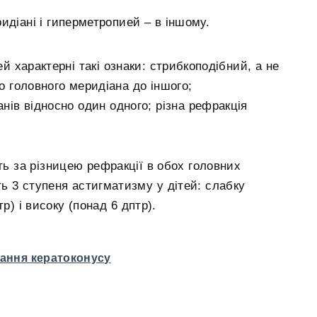
идіані і гиперметропией – в іншому.
 характерні такі ознаки: стрибкоподібний, а не
о головного меридіана до іншого;
нів відносно один одного; різна рефракція
ть за різницею рефракції в обох головних
ть 3 ступеня астигматизму у дітей: слабку
р) і високу (понад 6 дптр).
вання кератоконусу