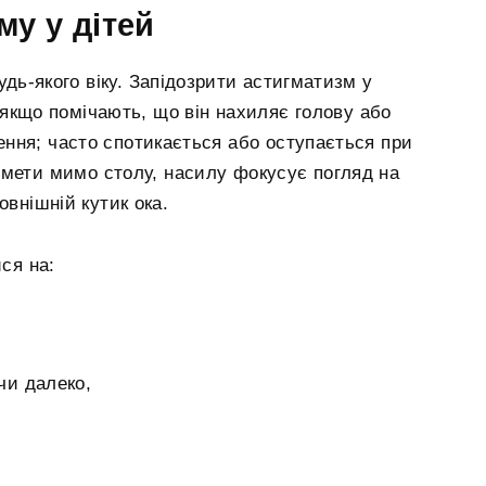
у у дітей
дь-якого віку. Запідозрити астигматизм у
якщо помічають, що він нахиляє голову або
ння; часто спотикається або оступається при
едмети мимо столу, насилу фокусує погляд на
овнішній кутик ока.
ся на:
чи далеко,