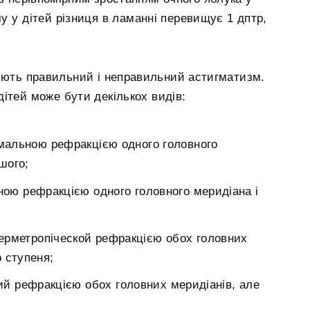
му у дітей різниця в ламанні перевищує 1 дптр,
.
няють правильний і неправильний астигматизм.
ітей може бути декількох видів:
рмальною рефракцією одного головного
ншого;
ою рефракцією одного головного меридіана і
іперметропіческой рефракцією обох головних
о ступеня;
ий рефракцією обох головних меридіанів, але