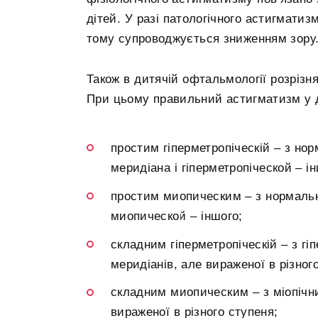
дітей. У разі патологічного астигматиз
тому супроводжується зниженням зору
Також в дитячій офтальмології розріз
При цьому правильний астигматизм у д
простим гіперметропіческій – з но
меридіана і гіперметропіческой – і
простим миопическим – з нормальн
миопической – іншого;
складним гіперметропіческій – з г
меридіанів, але вираженої в різног
складним миопическим – з міопічн
вираженої в різного ступеня;