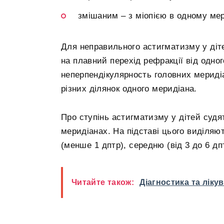
змішаним – з міопією в одному мер
Для неправильного астигматизму у дітей
на плавний перехід рефракції від одног
неперпендікулярность головних меридіа
різних ділянок одного меридіана.
Про ступінь астигматизму у дітей судя
меридіанах. На підставі цього виділяю
(менше 1 дптр), середню (від 3 до 6 дпт
Читайте також:
Діагностика та ліку