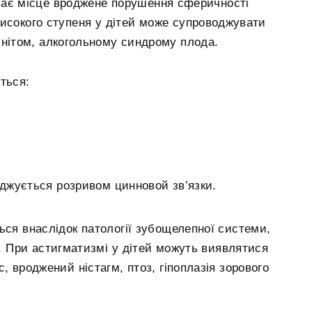
має місце вроджене порушення сферичності
високого ступеня у дітей може супроводжувати
инітом, алкогольному синдрому плода.
ться:
джується розривом цинновой зв’язки.
ься внаслідок патології зубощелепної системи,
. При астигматизмі у дітей можуть виявлятися
, вроджений ністагм, птоз, гіпоплазія зорового