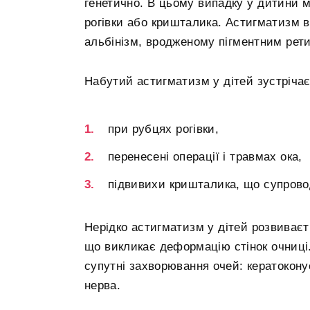
генетично. В цьому випадку у дитини 
рогівки або кришталика. Астигматизм 
альбінізм, вродженому пігментним рет
Набутий астигматизм у дітей зустрічає
при рубцях рогівки,
перенесені операції і травмах ока,
підвивихи кришталика, що супрово
Нерідко астигматизм у дітей розвиваєт
що викликає деформацію стінок очниці
супутні захворювання очей: кератоконус
нерва.