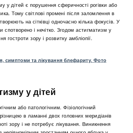
 у дітей є порушення сферичності рогівки або
ка. Тому світлові промені після заломлення в
ворюють на сітківці одночасно кілька фокусів. У
 спотворено і нечітко. Згодом астигматизм у
я гостроти зору і розвитку амбліопії.
, симптоми та лікування блефариту. Фото
тизму у дітей
гічним або патологічним. Фізіологічний
різницею в ламанні двох головних меридіанів
оті зору і не потребує лікування. Виникнення
 з нерівномірним зростанням очного яблука у