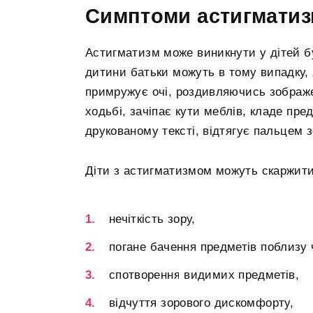
Симптоми астигматизм
Астигматизм може виникнути у дітей бу
дитини батьки можуть в тому випадку, 
примружує очі, роздивляючись зображе
ходьбі, зачіпає кути меблів, кладе пр
друкованому тексті, відтягує пальцем з
Діти з астигматизмом можуть скаржити
нечіткість зору,
погане бачення предметів поблизу 
спотворення видимих ​​предметів,
відчуття зорового дискомфорту,