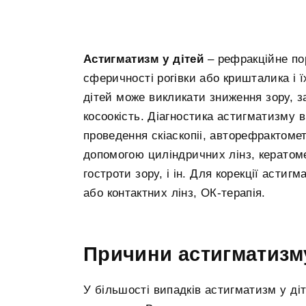
Астигматизм у дітей
– рефракційне по
сферичності рогівки або кришталика і
дітей може викликати зниження зору, з
косоокість. Діагностика астигматизму
проведення скіаскопіі, авторефрактоме
допомогою циліндричних лінз, кератомет
гостроти зору, і ін. Для корекції астиг
або контактних лінз, ОК-терапія.
Причини астигматизму
У більшості випадків астигматизм у ді