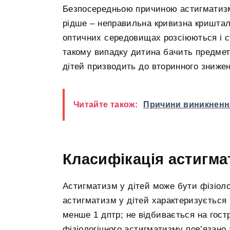
Безпосередньою причиною астигматизму
рідше – неправильна кривизна криштали
оптичних середовищах розсіюються і ст
такому випадку дитина бачить предмети
дітей призводить до вторинного зниженн
Читайте також:
Причини виникнення
Класифікація астигма
Астигматизм у дітей може бути фізіоло
астигматизм у дітей характеризується 
менше 1 дптр; не відбивається на гостр
фізіологічного астигматизму пов’язано