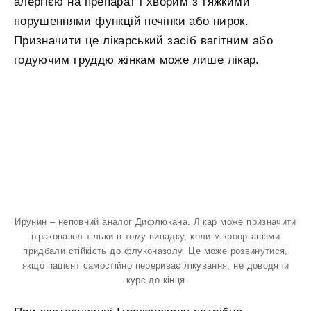
алергією на препарат і хворим з тяжкими
порушеннями функцій печінки або нирок.
Призначити це лікарський засіб вагітним або
годуючим груддю жінкам може лише лікар.
Ирунин – неповний аналог Дифлюкана. Лікар може призначити
ітраконазол тільки в тому випадку, коли мікроорганізми
придбали стійкість до флуконазолу. Це може розвинутися,
якщо пацієнт самостійно перериває лікування, не доводячи
курс до кінця