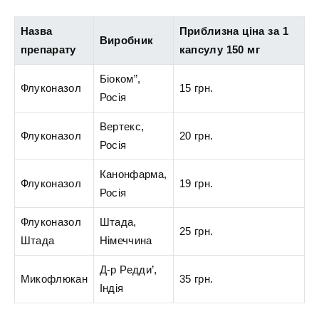
Назва
Приблизна ціна за 1
Виробник
препарату
капсулу 150 мг
Біоком”,
Флуконазол
15 грн.
Росія
Вертекс,
Флуконазол
20 грн.
Росія
Канонфарма,
Флуконазол
19 грн.
Росія
Флуконазол
Штада,
25 грн.
Штада
Німеччина
Д-р Редди’,
Микофлюкан
35 грн.
Індія