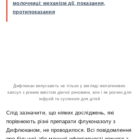
молочниці: механізм дії, показання,
протипоказання
Дифлюкан випускають не тільки у вигляді желатинових
капсул з різним вмістом діючої речовини, але і як розчин для
інфузій та суспензія для дітей
Слід зазначити, що ніяких досліджень, які
порівнюють різні препарати флуконазолу з
Дифлюканом, не проводилося. Всі повідомлення
про більшої або меншої ефективності кожного з