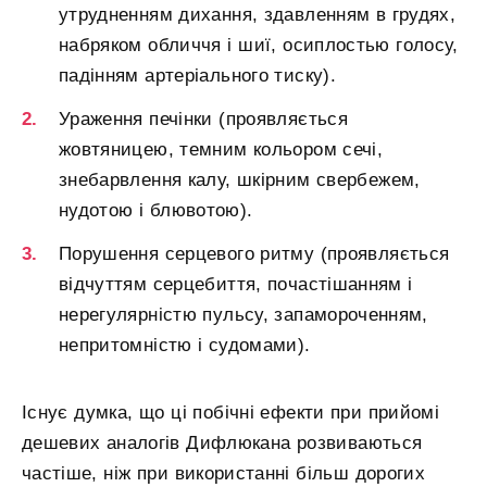
утрудненням дихання, здавленням в грудях,
набряком обличчя і шиї, осиплостью голосу,
падінням артеріального тиску).
Ураження печінки (проявляється
жовтяницею, темним кольором сечі,
знебарвлення калу, шкірним свербежем,
нудотою і блювотою).
Порушення серцевого ритму (проявляється
відчуттям серцебиття, почастішанням і
нерегулярністю пульсу, запамороченням,
непритомністю і судомами).
Існує думка, що ці побічні ефекти при прийомі
дешевих аналогів Дифлюкана розвиваються
частіше, ніж при використанні більш дорогих