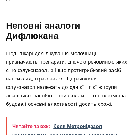
Неповні аналоги
Дифлюкана
Іноді лікарі для лікування молочниці
призначають препарати, діючою речовиною яких
є не флуконазол, а інше протигрибковий засіб –
наприклад, ітраконазол. Ці речовини і
флуконазол належать до однієї і тієї ж групи
лікарських засобів – триазолам – то є їх хімічна
будова і основні властивості досить схожі.
Читайте також:
Коли Метронідазол
застосовують при молочниці, і чому його