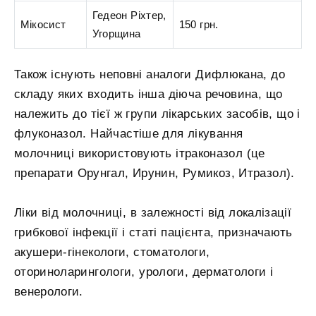
Гедеон Ріхтер,
Мікосист
150 грн.
Угорщина
Також існують неповні аналоги Дифлюкана, до
складу яких входить інша діюча речовина, що
належить до тієї ж групи лікарських засобів, що і
флуконазол. Найчастіше для лікування
молочниці використовують ітраконазол (це
препарати Орунгал, Ирунин, Румикоз, Итразол).
Ліки від молочниці, в залежності від локалізації
грибкової інфекції і статі пацієнта, призначають
акушери-гінекологи, стоматологи,
оториноларингологи, урологи, дерматологи і
венерологи.