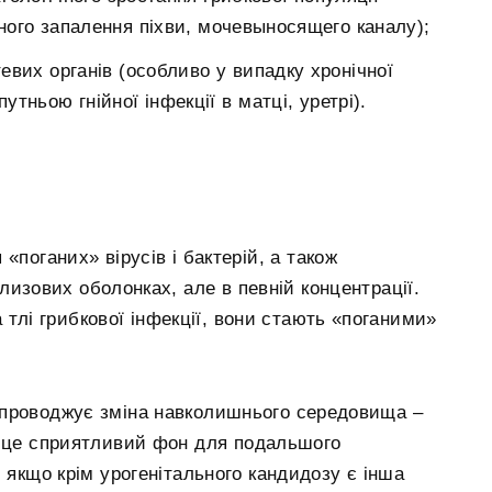
ного запалення піхви, мочевыносящего каналу);
тевих органів (особливо у випадку хронічної
тньою гнійної інфекції в матці, уретрі).
«поганих» вірусів і бактерій, а також
слизових оболонках, але в певній концентрації.
 тлі грибкової інфекції, вони стають «поганими»
упроводжує зміна навколишнього середовища –
А це сприятливий фон для подальшого
 якщо крім урогенітального кандидозу є інша