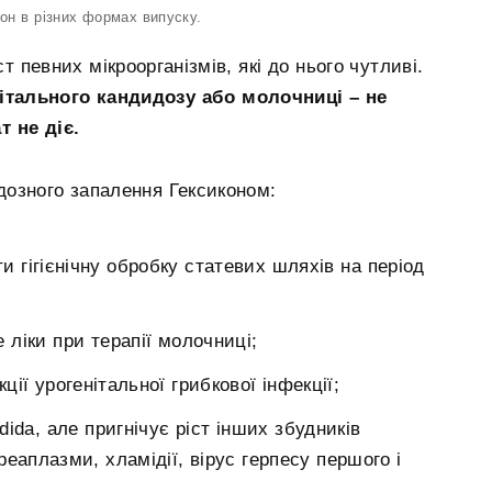
он в різних формах випуску.
т певних мікроорганізмів, які до нього чутливі.
ітального кандидозу або молочниці – не
т не діє.
дозного запалення Гексиконом:
и гігієнічну обробку статевих шляхів на період
 ліки при терапії молочниці;
ції урогенітальної грибкової інфекції;
ida, але пригнічує ріст інших збудників
еаплазми, хламідії, вірус герпесу першого і