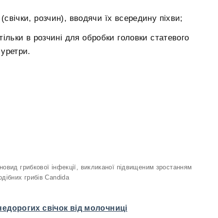
(свічки, розчин), вводячи їх всередину піхви;
тільки в розчині для обробки головки статевого
 уретри.
новид грибкової інфекції, викликаної підвищеним зростанням
дібних грибів Candida
недорогих свічок від молочниці