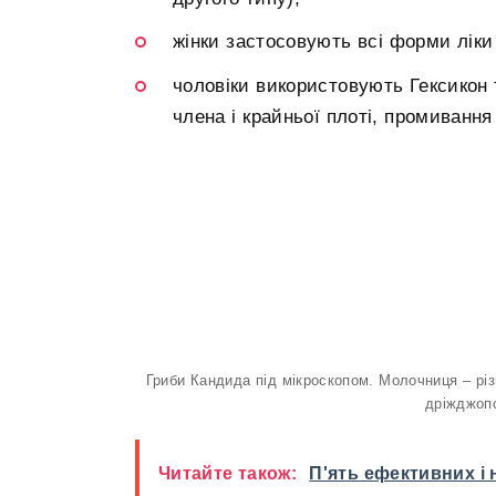
жінки застосовують всі форми ліки 
чоловіки використовують Гексикон 
члена і крайньої плоті, промивання
Гриби Кандида під мікроскопом. Молочниця – різ
дріжджопо
Читайте також:
П'ять ефективних і 