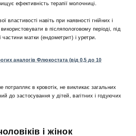
ідвищує ефективність терапії молочниці.
ої властивості навіть при наявності гнійних і
 використовувати в післяпологовому періоді, під
ї частини матки (ендометрит) і уретри.
огих аналогів Флюкостата (від 0,5 до 10
не потрапляє в кровотік, не викликає загальних
ний до застосування у дітей, вагітних і годуючих
оловіків і жінок