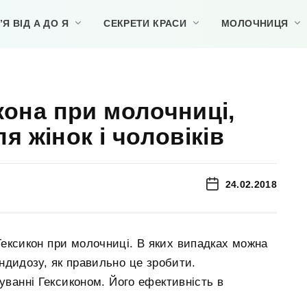
Я ВІД А ДО Я
СЕКРЕТИ КРАСИ
МОЛОЧНИЦЯ
кона при молочниці,
я жінок і чоловіків
24.02.2018
 Гексикон при молочниці. В яких випадках можна
андидозу, як правильно це зробити.
куванні Гексиконом. Його ефективність в