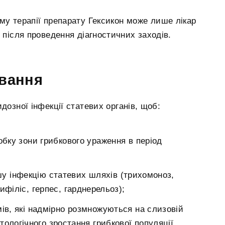
му терапії препарату Гексикон може лише лікар
 після проведення діагностичних заходів.
ування
дозної інфекції статевих органів, щоб:
обку зони грибкового ураження в період
шу інфекцію статевих шляхів (трихомоноз,
ифіліс, герпес, гарднерельоз);
мів, які надмірно розмножуються на слизовій
атологічного зростання грибкової популяції