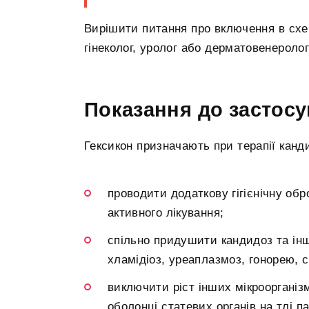
Вирішити питання про включення в схе
гінеколог, уролог або дерматовенеролог
Показання до застос
Гексикон призначають при терапії канди
проводити додаткову гігієнічну обр
активного лікування;
спільно придушити кандидоз та ін
хламідіоз, уреаплазмоз, гонорею, с
виключити ріст інших мікроорганіз
оболонці статевих органів на тлі п