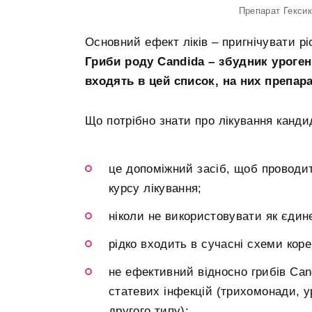
Препарат Гексик
Основний ефект ліків – пригнічувати ріс
Гриби роду Candida – збудник уроген
входять в цей список, на них препара
Що потрібно знати про лікування канди
це допоміжний засіб, щоб проводит
курсу лікування;
ніколи не використовувати як єдине
рідко входить в сучасні схеми корек
не ефективний відносно грибів Cand
статевих інфекцій (трихомонади, ур
другого типу);