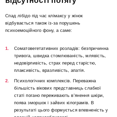
відсутності потягу
Спад лібідо під час клімаксу у жінок
відбувається також із-за порушень
психоемоційного фону, а саме:
Соматовегетативних розладів: безпричинна
тривога, швидка стомлюваність, млявість,
недовірливість, страх перед старістю,
плаксивість, вразливість, апатія.
Психологічних комплексів. Переважна
більшість вікових представниць слабкої
статі погано переживають в’янення шкіри,
поява зморшок і зайвих кілограмів. В
результаті цього формується впевненість у