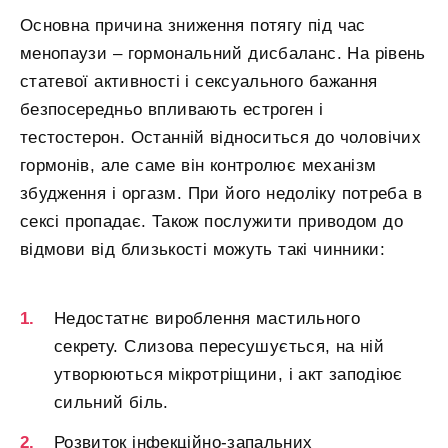
Основна причина зниження потягу під час
менопаузи – гормональний дисбаланс. На рівень
статевої активності і сексуального бажання
безпосередньо впливають естроген і
тестостерон. Останній відноситься до чоловічих
гормонів, але саме він контролює механізм
збудження і оргазм. При його недоліку потреба в
сексі пропадає. Також послужити приводом до
відмови від близькості можуть такі чинники:
Недостатнє вироблення мастильного
секрету. Слизова пересушується, на ній
утворюються мікротріщини, і акт заподіює
сильний біль.
Розвиток інфекційно-запальних