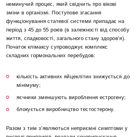
неминучий процес, який свідчить про вікові
зміни в організмі. Поступове згасання
функціонування статевої системи припадає на
період з 45 до 55 років (в залежності від способу
життя, спадковості, загального стану здоров’я).
Початок клімаксу супроводжує комплекс
складних гормональних перебудов:
кількість активних яйцеклітин знижується до
мінімуму;
яєчники зменшують вироблення естрогену;
блокується виробництво тестостерону.
Разом з тим з’являються неприємні симптоми у
вигляді припливів, розлади сечовипускання,