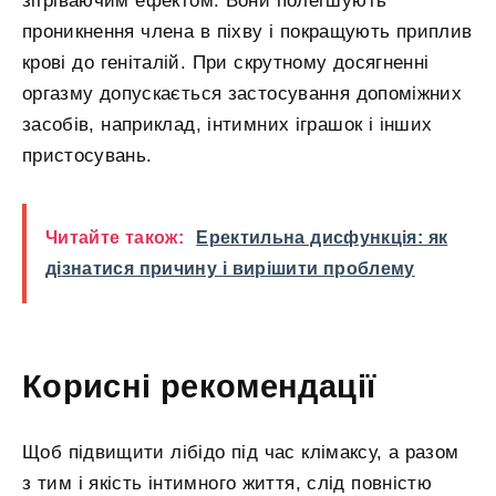
зігріваючим ефектом. Вони полегшують
проникнення члена в піхву і покращують приплив
крові до геніталій. При скрутному досягненні
оргазму допускається застосування допоміжних
засобів, наприклад, інтимних іграшок і інших
пристосувань.
Читайте також:
Еректильна дисфункція: як
дізнатися причину і вирішити проблему
Корисні рекомендації
Щоб підвищити лібідо під час клімаксу, а разом
з тим і якість інтимного життя, слід повністю