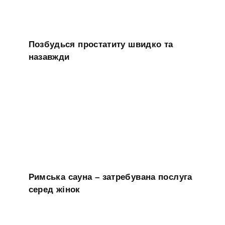
Позбудься простатиту швидко та
назавжди
Римська сауна – затребувана послуга
серед жінок