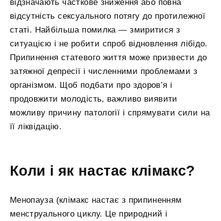
відзначають часткове зниження або повна
відсутність сексуального потягу до протилежної
статі. Найбільша помилка — змиритися з
ситуацією і не робити спроб відновлення лібідо.
Припинення статевого життя може призвести до
затяжної депресії і численними проблемами з
організмом. Щоб подбати про здоров’я і
продовжити молодість, важливо виявити
можливу причину патології і спрямувати сили на
її ліквідацію.
Коли і як настає клімакс?
Менопауза (клімакс настає з припиненням
менструального циклу. Це природний і