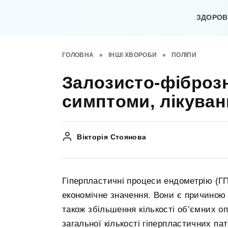
Перейти
до
ЗДОРОВ’
вмісту
ГОЛОВНА
»
ІНШІ ХВОРОБИ
»
ПОЛІПИ
Залозисто-фіброзн
симптоми, лікуван
Вікторія Стоянова
Гіперпластичні процеси ендометрію (Г
економічне значення. Вони є причиною 
також збільшення кількості об’ємних о
загальної кількості гіперпластичних па