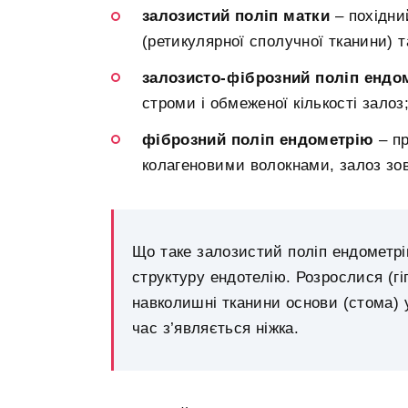
залозистий поліп матки
– похідни
(ретикулярної сполучної тканини) т
залозисто-фіброзний поліп ендо
строми і обмеженої кількості залоз
фіброзний поліп ендометрію
– пр
колагеновими волокнами, залоз зов
Що таке залозистий поліп ендометрі
структуру ендотелію. Розрослися (гі
навколишні тканини основи (стома) 
час з’являється ніжка.