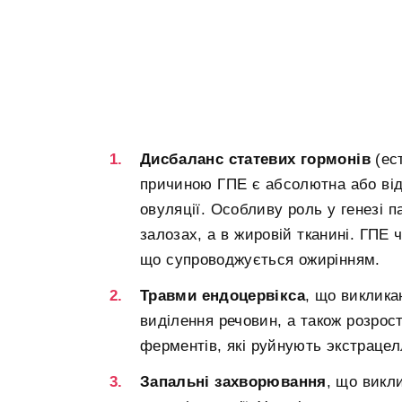
Дисбаланс статевих гормонів
(ес
причиною ГПЕ є абсолютна або відн
овуляції. Особливу роль у генезі п
залозах, а в жировій тканині. ГПЕ 
що супроводжується ожирінням.
Травми ендоцервікса
, що виклика
виділення речовин, а також розрос
ферментів, які руйнують экстраце
Запальні захворювання
, що викл