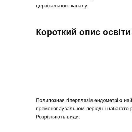
цервікального каналу.
Короткий опис освіти
Полипозная гіперплазія ендометрію най
пременопаузальном періоді і набагато р
Розрізняють види: