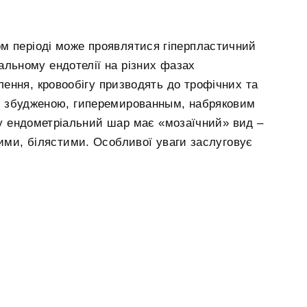
м періоді може проявлятися гіперпластичний
мальному ендотелії на різних фазах
ення, кровообігу призводять до трофічних та
ти збудженою, гиперемированным, набряковим
у ендометріальний шар має «мозаїчний» вид –
дими, білястими. Особливої уваги заслуговує