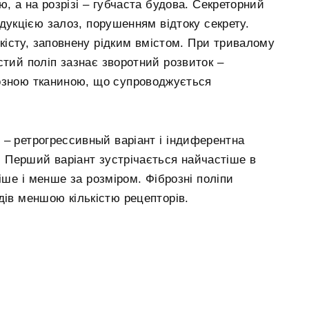
, а на розрізі – губчаста будова. Секреторний
дукцією залоз, порушенням відтоку секрету.
кісту, заповнену рідким вмістом. При тривалому
стий поліп зазнає зворотний розвиток –
озною тканиною, що супроводжується
 – ретрогрессивный варіант і індиферентна
і. Перший варіант зустрічається найчастіше в
іше і менше за розміром. Фіброзні поліпи
дів меншою кількістю рецепторів.