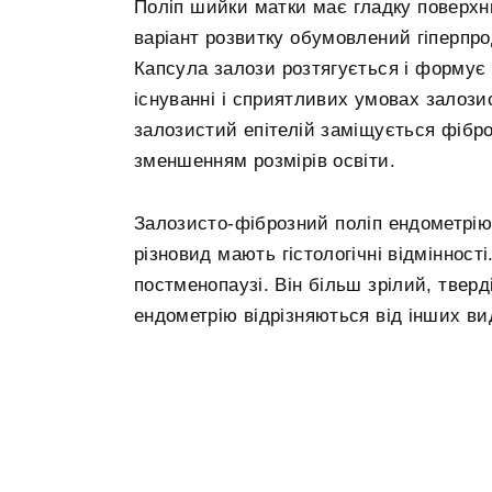
Поліп шийки матки має гладку поверхню
варіант розвитку обумовлений гіперпро
Капсула залози розтягується і формує 
існуванні і сприятливих умовах залози
залозистий епітелій заміщується фібр
зменшенням розмірів освіти.
Залозисто-фіброзний поліп ендометрію
різновид мають гістологічні відмінност
постменопаузі. Він більш зрілий, тверд
ендометрію відрізняються від інших ви