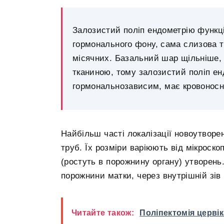
Залозистий поліп ендометрію функц
гормонального фону, сама слизова т
місячних. Базальний шар щільніше, 
тканиною, тому залозистий поліп е
гормональнозависим, має кровоносні
Найбільш часті локалізації новоутворе
труб. Їх розміри варіюють від мікроск
(ростуть в порожнину органу) утворен
порожнини матки, через внутрішній зів 
Читайте також:
Поліпектомія цервік