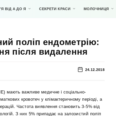
Я ВІД А ДО Я
СЕКРЕТИ КРАСИ
МОЛОЧНИЦЯ
ий поліп ендометрію:
ня після видалення
24.12.2018
ПЕ) мають важливе медичне і соціально-
маткових кровотеч у клімактеричному періоді, а
перацій. Частота виявлення становить 3-5% від
тологій. З них 5% припадає на залозистий поліп