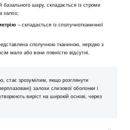
й базального шару, складається із строми
а залоз;
метрію
– складається із сполучнотканинної
;
едставлена сполучною тканиною, нерідко з
сім мало або вони повністю відсутні.
ю, стає зрозумілим, якщо розглянути
перплазовані) залози слизової оболонки і
утворюють виріст на широкій основі, через