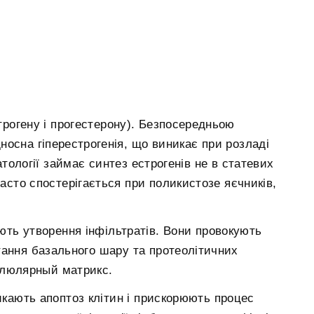
трогену і прогестерону). Безпосередньою
осна гіперестрогенія, що виникає при розладі
атології займає синтез естрогенів не в статевих
часто спостерігається при поликистозе яєчників,
ють утворення інфільтратів. Вони провокують
тання базального шару та протеолітичних
ллюлярный матрикс.
икають апоптоз клітин і прискорюють процес