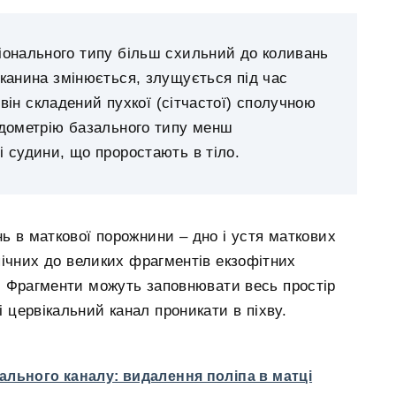
іонального типу більш схильний до коливань
канина змінюється, злущується під час
він складений пухкої (сітчастої) сполучною
ндометрію базального типу менш
 судини, що проростають в тіло.
нь в маткової порожнини – дно і устя маткових
опічних до великих фрагментів екзофітних
ь. Фрагменти можуть заповнювати весь простір
і цервікальний канал проникати в піхву.
ального каналу: видалення поліпа в матці