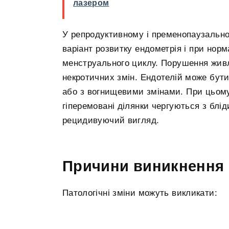
лазером
У репродуктивному і пременопаузально
варіант розвитку ендометрія і при нор
менструального циклу. Порушення живл
некротичних змін. Ендотелій може бу
або з вогнищевими змінами. При цьом
гіперемовані ділянки чергуються з блі
рецидивуючий вигляд.
Причини виникнення
Патологічні зміни можуть викликати: