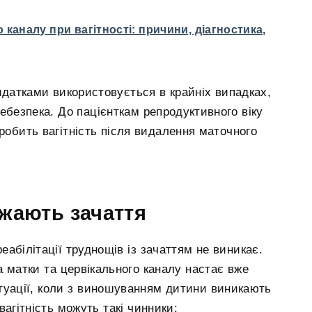
 каналу при вагітності: причини, діагностика,
датками використовується в крайніх випадках,
небезпека. До пацієнткам репродуктивного віку
 робить вагітність після видалення маточного
жають зачаття
реабілітації труднощів із зачаттям не виникає.
а матки та цервікального каналу настає вже
итуації, коли з виношуванням дитини виникають
агітність можуть такі чинники: