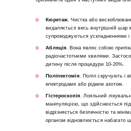
Кюретаж
. Чистка або вискоблюван
видаляється весь внутрішній шар м
супроводжуються ускладненнями і 
Абляція
. Вона являє собою припі
радіочастотними хвилями. Застосов
дитину після процедури 10-20%.
Поліпектомія
. Поліп скручують і 
електродами або рідким азотом.
Гістероскопія
. Лояльний лікуваль
маніпуляцією, що здійснюється під
відрізняється безпечністю та мінім
організм відновлюється набагато 