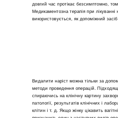
довгий час протікає безсимптомно, том
Медикаментозна терапія при лікуванні
використовується, як допоміжний засіб 
Видалити наріст можна тільки за допомо
методи проведення операцій. Підходящи
спираючись на клінічну картину захвор
патології, результатів клінічних і лаб
клітин і т. д. Якщо жінку цікавить вагіт
призначить один з наступних видів опе