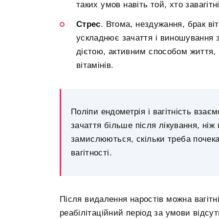
таких умов навіть той, хто завагіт
Стрес
. Втома, нездужання, брак ві
ускладнює зачаття і виношування 
дієтою, активним способом життя,
вітамінів.
Поліпи ендометрія і вагітність взаєм
зачаття більше після лікування, ніж
замислюються, скільки треба почека
вагітності.
Після видалення наростів можна вагітні
реабілітаційний період за умови відсут