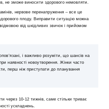
нів, не зможе виносити здорового немовляти.
тамінів, нервове перенапруження – все це
здорового плоду. Виправити ситуацію можна
 відмовою від шкідливих звичок і прийомом
опов’язані, і важливо розуміти, що шансів на
 при наявності новоутворення. Жінки часто
ти, перш ніж приступати до планування
ти через 10-12 тижнів, саме стільки триває
ності ускладнень.