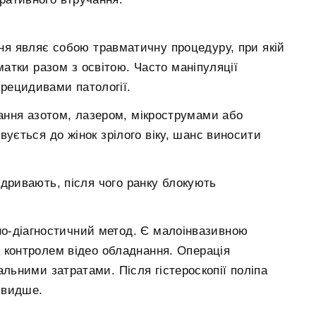
ня являє собою травматичну процедуру, при якій
атки разом з освітою. Часто маніпуляції
рецидивами патології.
кання азотом, лазером, мікрострумами або
ується до жінок зрілого віку, шанс виносити
відривають, після чого ранку блокують
но-діагностичний метод. Є малоінвазивною
 контролем відео обладнання. Операція
альними затратами. Після гістероскопії поліпа
швидше.