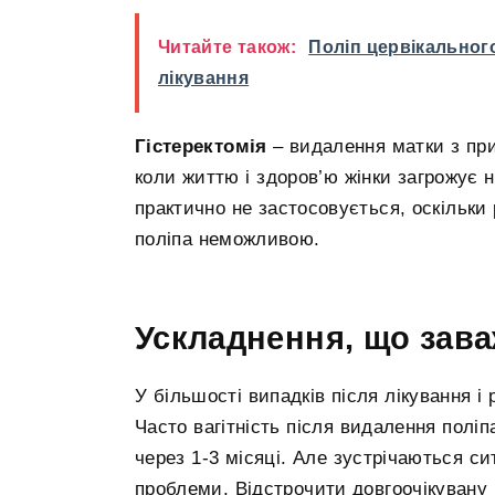
Читайте також:
Поліп цервікального
лікування
Гістеректомія
– видалення матки з при
коли життю і здоров’ю жінки загрожує 
практично не застосовується, оскільки
поліпа неможливою.
Ускладнення, що зава
У більшості випадків після лікування і 
Часто вагітність після видалення поліп
через 1-3 місяці. Але зустрічаються с
проблеми. Відстрочити довгоочікувану в