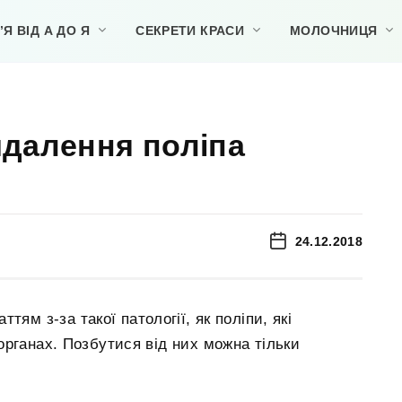
Я ВІД А ДО Я
СЕКРЕТИ КРАСИ
МОЛОЧНИЦЯ
видалення поліпа
24.12.2018
тям з-за такої патології, як поліпи, які
рганах. Позбутися від них можна тільки