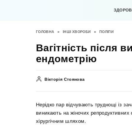
Перейти
до
ЗДОРОВ’
вмісту
ГОЛОВНА
»
ІНШІ ХВОРОБИ
»
ПОЛІПИ
Вагітність після 
ендометрію
Вікторія Стоянова
Нерідко пар відчувають труднощі із зачат
виникають на жіночих репродуктивних о
хірургічним шляхом.