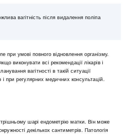
ожлива вагітність після видалення поліпа
але при умові повного відновлення організму.
якщо виконувати всі рекомендації лікарів і
анування вагітності в такій ситуації
 і при регулярних медичних консультацій.
утрішньому шарі ендометрію матки. Він може
окружності декількох сантиметрів. Патологія