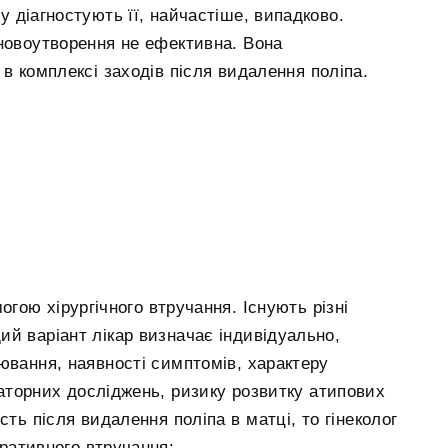
у діагностують її, найчастіше, випадково.
 новоутворення не ефективна. Вона
в комплексі заходів після видалення поліпа.
гою хірургічного втручання. Існують різні
й варіант лікар визначає індивідуально,
ювання, наявності симптомів, характеру
ораторних досліджень, ризику розвитку атипових
ність після видалення поліпа в матці, то гінеколог
ративного втручання: