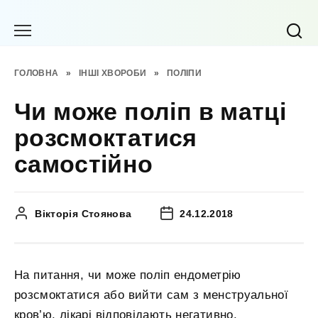
Перейти
до
вмісту
ГОЛОВНА
»
ІНШІ ХВОРОБИ
»
ПОЛІПИ
Чи може поліп в матці
розсмоктатися
самостійно
Вікторія Стоянова
24.12.2018
На питання, чи може поліп ендометрію
розсмоктатися або вийти сам з менструальної
кров’ю, лікарі відповідають негативно.