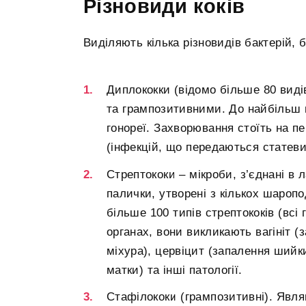
Різновиди коків
Виділяють кілька різновидів бактерій, 
Диплококки (відомо більше 80 вид
та грампозитивними. До найбільш п
гонореї. Захворювання стоїть на 
(інфекцій, що передаються статев
Стрептококи – мікроби, з’єднані в 
палички, утворені з кількох шаропо
більше 100 типів стрептококів (вс
органах, вони викликають вагініт (
міхура), цервіцит (запалення шийк
матки) та інші патології.
Стафілококи (грампозитивні). Явля