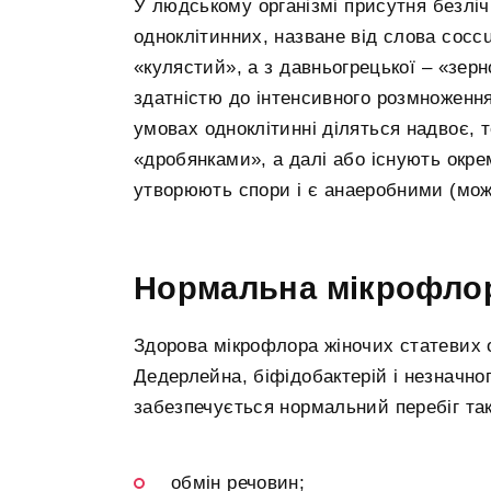
У людському організмі присутня безліч 
одноклітинних, назване від слова coccu
«кулястий», а з давньогрецької – «зерно
здатністю до інтенсивного розмноження
умовах одноклітинні діляться надвоє, т
«дробянками», а далі або існують окре
утворюють спори і є анаеробними (мож
Нормальна мікрофло
Здорова мікрофлора жіночих статевих о
Дедерлейна, біфідобактерій і незначного
забезпечується нормальний перебіг так
обмін речовин;