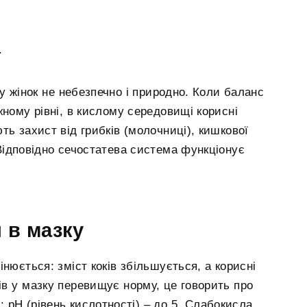
.
 у жінок не небезпечно і природно. Коли баланс
жному рівні, в кислому середовищі корисні
ть захист від грибків (молочниці), кишкової
Відповідно сечостатева система функціонує
 в мазку
нюється: зміст коків збільшується, а корисні
оків у мазку перевищує норму, це говорить про
 рН (рівень кислотності) – до 5. Слабокисла