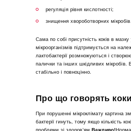
регуляція рівня кислотності;
знищення хвороботворних мікробів
Сама по собі присутність коків в мазку
мікроорганізмів підтримується на нале
лактобактерії розмножуються і створюю
палички та інших шкідливих мікробів. 
стабільно і повноцінно.
Про що говорять коки
При порушенні мікроклімату картина змі
бактерії гинуть, тому якщо кількість к
проблеми зі здоров’ям.
Важливо!
Норма: