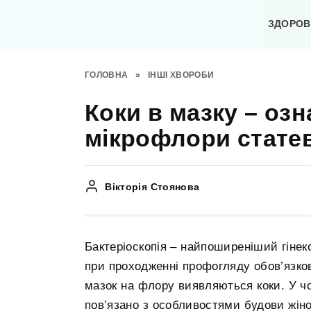
Перейти
до
ЗДОРОВ’
вмісту
ГОЛОВНА
»
ІНШІ ХВОРОБИ
Коки в мазку – оз
мікрофлори статев
Вікторія Стоянова
Бактеріоскопія – найпоширеніший гінекол
при проходженні профогляду обов’язков
мазок на флору виявляються коки. У чо
пов’язано з особливостями будови жіно