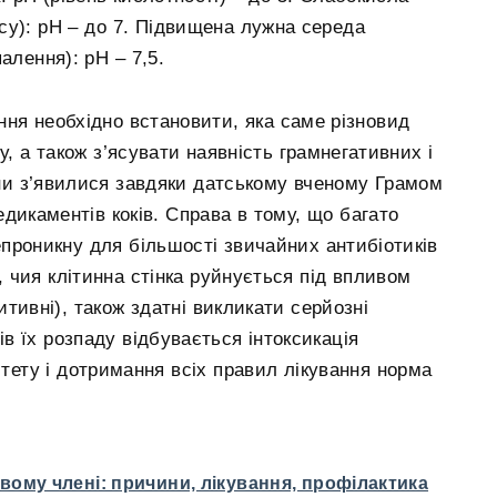
су): рН – до 7. Підвищена лужна середа
алення): рН – 7,5.
ня необхідно встановити, яка саме різновид
, а також з’ясувати наявність грамнегативних і
іни з’явилися завдяки датському вченому Грамом
дикаментів коків. Справа в тому, що багато
епроникну для більшості звичайних антибіотиків
и, чия клітинна стінка руйнується під впливом
тивні), також здатні викликати серйозні
тів їх розпаду відбувається інтоксикація
ітету і дотримання всіх правил лікування норма
евому члені: причини, лікування, профілактика