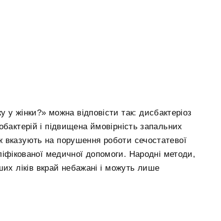
у у жінки?» можна відповісти так: дисбактеріоз
обактерій і підвищена ймовірність запальних
кож вказують на порушення роботи сечостатевої
ліфікованої медичної допомоги. Народні методи,
ших ліків вкрай небажані і можуть лише