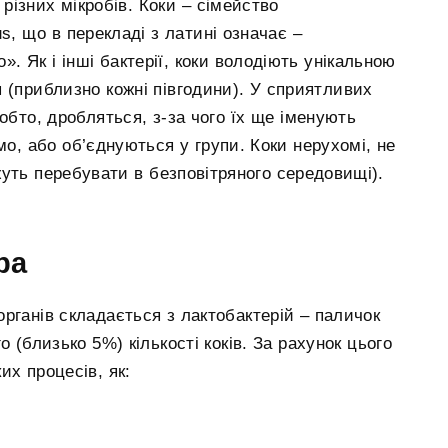
різних мікробів. Коки – сімейство
s, що в перекладі з латині означає –
». Як і інші бактерії, коки володіють унікальною
 (приблизно кожні півгодини). У сприятливих
обто, дробляться, з-за чого їх ще іменують
мо, або об’єднуються у групи. Коки нерухомі, не
уть перебувати в безповітряного середовищі).
ра
рганів складається з лактобактерій – паличок
 (близько 5%) кількості коків. За рахунок цього
их процесів, як: