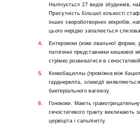
Налічується 27 видів збудників, н
Присутність більшої кількості ста
інших хвороботворних мікробів, на
цього нерідко запалюється слизова
Ентерококи (коки овальної форми,
патогенні представники кишкової мі
стрімко розвиватися в сечостатевій
Коккобациллы (проміжна між бацил
гарднерелла, хламідії виявляються
бактеріального вагінозу.
Гонококи. Мають грамотрицательну
сечостатевого тракту викликають 
цервіціта і сальпінгіту.