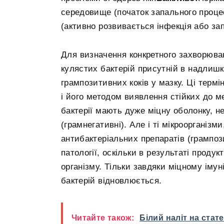
середовище (початок запального проце
(активно розвивається інфекція або зап
Для визначення конкретного захворюван
кулястих бактерій присутній в надлишку
грампозитивних коків у мазку. Ці терм
і його методом виявлення стійких до ме
бактерії мають дуже міцну оболонку, н
(грамнегативні). Але і ті мікроорганізм
антибактеріальних препаратів (грампози
патології, оскільки в результаті продук
організму. Тільки завдяки міцному імун
бактерій відновлюється.
Читайте також:
Білий наліт на стат