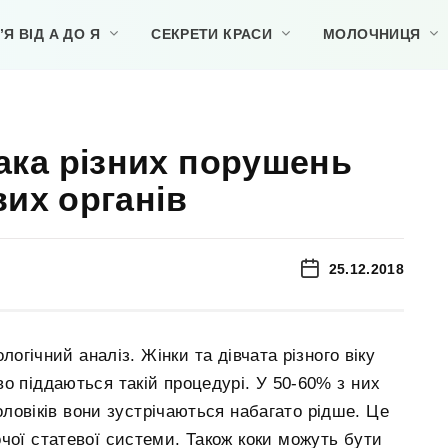
Я ВІД А ДО Я
СЕКРЕТИ КРАСИ
МОЛОЧНИЦЯ
нака різних порушень
их органів
25.12.2018
огічний аналіз. Жінки та дівчата різного віку
о піддаються такій процедурі. У 50-60% з них
ловіків вони зустрічаються набагато рідше. Це
чої статевої системи. Також коки можуть бути