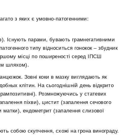
багато з яких є умовно-патогенними:
ів). Існують парами, бувають грамнегативними
атогенного типу відноситься гонокок – збудник
першому місці по поширеності серед ІПСШ
им шляхом).
ланцюжок. Зовні коки в мазку виглядають як
добных клітин. На сьогоднішній день відкрито
і грампозитивні). Розмножуючись у статевих
запалення піхви), цистит (запалення сечового
и матки), ендометрит (запалення слизової
ють собою скупчення, схожі на грона винограду.