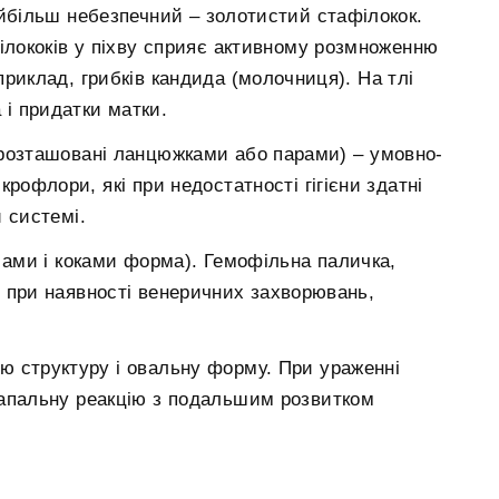
айбільш небезпечний – золотистий стафілокок.
філококів у піхву сприяє активному розмноженню
приклад, грибків кандида (молочниця). На тлі
 і придатки матки.
 розташовані ланцюжками або парами) – умовно-
крофлори, які при недостатності гігієни здатні
 системі.
ами і коками форма). Гемофільна паличка,
 при наявності венеричних захворювань,
ю структуру і овальну форму. При ураженні
запальну реакцію з подальшим розвитком