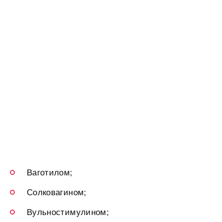
Ваготилом;
Солковагином;
Вульностимулином;