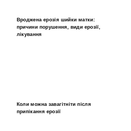
Вроджена ерозія шийки матки:
причини порушення, види ерозії,
лікування
Коли можна завагітніти після
припікання ерозії