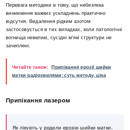
Перевага методики в тому, що небезпека
виникнення важких ускладнень практично
відсутня. Видалення рідким азотом
застосовується в тих випадках, коли патологічні
вогнища невеликі, сусідні м’які структури не
зачеплені.
Читайте також:
Припікання ерозії шийки
матки радіохвилями: суть методу, ціна
Припікання лазером
Як лікують у родили ерозію шийки матки,