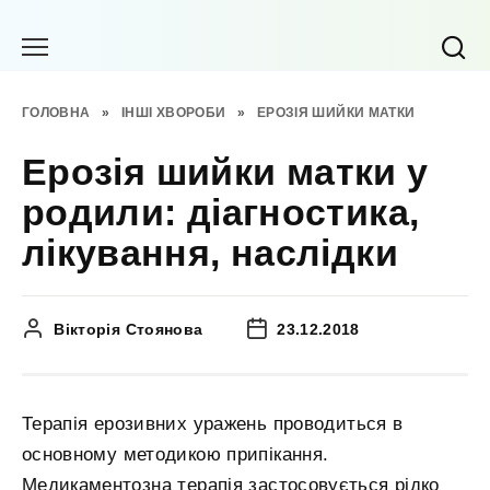
Перейти
до
вмісту
ГОЛОВНА
»
ІНШІ ХВОРОБИ
»
ЕРОЗІЯ ШИЙКИ МАТКИ
Ерозія шийки матки у
родили: діагностика,
лікування, наслідки
Вікторія Стоянова
23.12.2018
Терапія ерозивних уражень проводиться в
основному методикою припікання.
Медикаментозна терапія застосовується рідко