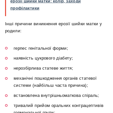
ерозії шийки матки: колір, заходи
профілактики
Інші причини виникнення ерозії шийки матки у
родили:
герпес генітальної форми;
наявність цукрового діабету;
нерозбірлива статеве життя;
механічні пошкодження органів статевої
системи (найбільш часта причина);
встановлена внутрішньоматкова спіраль;
тривалий прийом оральних контрацептивів
гормональної групи;