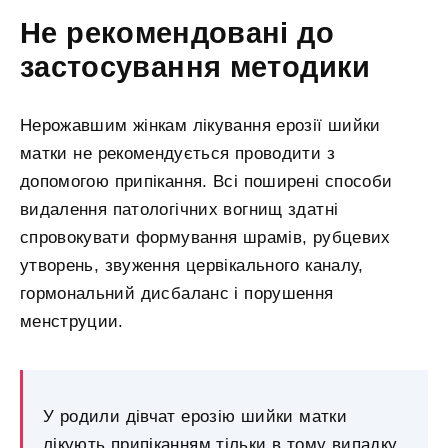
Не рекомендовані до
застосування методики
Нерожавшим жінкам лікування ерозії шийки
матки не рекомендується проводити з
допомогою припікання. Всі поширені способи
видалення патологічних вогнищ здатні
спровокувати формування шрамів, рубцевих
утворень, звуження цервікального каналу,
гормональний дисбаланс і порушення
менструции.
У родили дівчат ерозію шийки матки
лікують припіканням тільки в тому випадку,