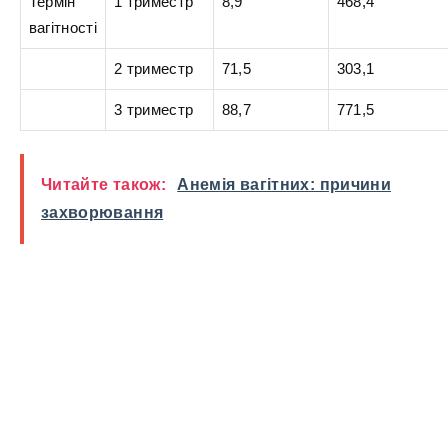
Термін
1 триместр
8,9
468,4
вагітності
2 триместр
71,5
303,1
3 триместр
88,7
771,5
Читайте також:
Анемія вагітних: причини
захворювання