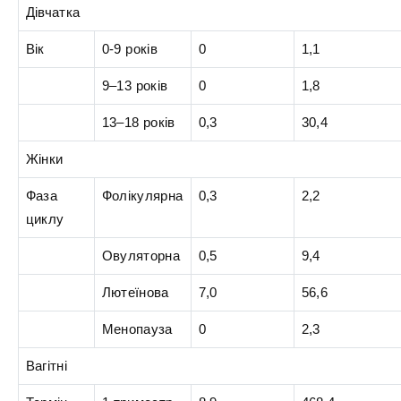
Дівчатка
Вік
0-9 років
0
1,1
9–13 років
0
1,8
13–18 років
0,3
30,4
Жінки
Фаза
Фолікулярна
0,3
2,2
циклу
Овуляторна
0,5
9,4
Лютеїнова
7,0
56,6
Менопауза
0
2,3
Вагітні