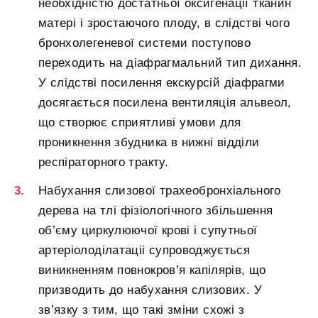
необхідністю достатньої оксигенації тканин
матері і зростаючого плоду, в слідстві чого
бронхолегеневої системи поступово
переходить на діафрагмальний тип дихання.
У слідстві посилення екскурсій діафрагми
досягається посилена вентиляція альвеол,
що створює сприятливі умови для
проникнення збудника в нижні відділи
респіраторного тракту.
Набухання слизової трахеобронхіального
дерева на тлі фізіологічного збільшення
об’єму циркулюючої крові і супутньої
артеріолоділатаціі супроводжується
виникненням повнокров’я капілярів, що
призводить до набухання слизових. У
зв’язку з тим, що такі зміни схожі з