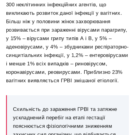
300 неклітинних інфекційних агентів, що
викликають розвиток даної інфекції у вагітних.
Більш ніж у половини жінок захворювання
розвивається при зараженні вірусами парагрипу,
у 15% – вірусами грипу типів А і В, у 5% –
аденовірусами, у 4% – збудниками респіраторно-
синцитіальних інфекції, у 1,2% – ентеровірусами
і менше 1% всіх випадків – риновірусом,
коронавірусами, реовирусами. Приблизно 23%
вагітних виявляється ГРВІ змішаної етіології.
Схильність до зараження ГРВІ та затяжне
ускладнений перебіг на етапі гестації
пояснюється фізіологічними зниженням
захисних сил організму, що відбувається