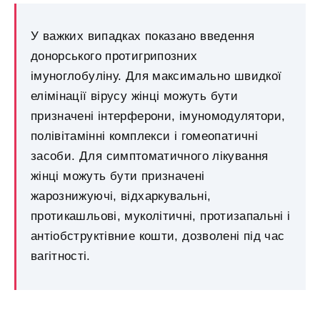
У важких випадках показано введення
донорського протигрипозних
імуноглобуліну. Для максимально швидкої
елімінації вірусу жінці можуть бути
призначені інтерферони, імуномодулятори,
полівітамінні комплекси і гомеопатичні
засоби. Для симптоматичного лікування
жінці можуть бути призначені
жарознижуючі, відхаркувальні,
протикашльові, муколітичні, протизапальні і
антіобструктівние кошти, дозволені під час
вагітності.