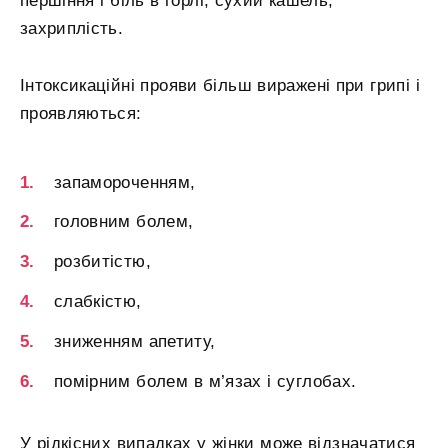
першіння і біль в горлі, сухий кашель,
захриплість.
Інтоксикаційні прояви більш виражені при грипі і
проявляються:
запамороченням,
головним болем,
розбитістю,
слабкістю,
зниженням апетиту,
помірним болем в м’язах і суглобах.
У рідкісних випадках у жінки може відзначатися