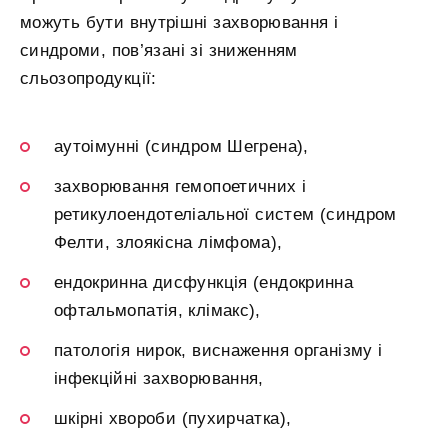
можуть бути внутрішні захворювання і
синдроми, пов’язані зі зниженням
сльозопродукції:
аутоімунні (синдром Шегрена),
захворювання гемопоетичних і
ретикулоендотеліальної систем (синдром
Фелти, злоякісна лімфома),
ендокринна дисфункція (ендокринна
офтальмопатія, клімакс),
патологія нирок, виснаження організму і
інфекційні захворювання,
шкірні хвороби (пухирчатка),