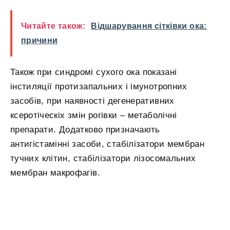
Читайте також:
Відшарування сітківки ока:
причини
Також при синдромі сухого ока показані
інстиляції протизапальних і імунотропних
засобів, при наявності дегенеративних
ксеротіческіх змін рогівки – метаболічні
препарати. Додатково призначають
антигістамінні засоби, стабілізатори мембран
тучних клітин, стабілізатори лізосомальних
мембран макрофагів.