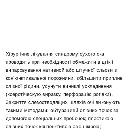
Хірургічне лікування синдрому сухого ока
проводять при необхідності обмежити відтік і
випаровування нативной або штучної сльози з
кон’юнктивальної порожнини, збільшити приплив
слізної рідини, усунути виниклі ускладнення
(ксеротіческую виразку, перфорацію рогівки).
Закриття слезоотводящих шляхів очі виконують
такими методами: обтурацией слізних точок за
допомогою спеціальних пробочек; пластикою
слізних точок кон’юнктивою або шкірою;