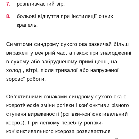
розпливчастий зір,
больові відчуття при інстиляції очних
крапель.
Симптоми синдрому сухого ока зазвичай більш
виражені у вечірній час, а також при знаходженні
в сухому або забрудненому приміщенні, на
холоді, вітрі, після тривалої або напруженої
зорової роботи.
Об’єктивними ознаками синдрому сухого ока є
ксеротіческіе зміни рогівки і кон’юнктиви різного
ступеня вираженості (рогівки-кон’юнктивальний
ксероз). При легкому перебігу рогівки-
кон’юнктивального ксероза розвивається