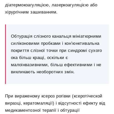
діатермокоагуляцією, лазеркоагуляцією або
хірургічним зашиванням.
Обтурація слізного канальця мініатюрними
силіконовими пробками і кон’юнктивальна
покриття слізної точки при синдромі сухого
ока більш кращі, оскільки є
малоінвазивними, більш ефективними і не
викликають необоротних змін.
При вираженому ксероз рогівки (ксеротіческой
виразці, кератомаляції) і відсутності ефекту від
медикаментозної терапії і обтурації