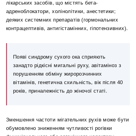
лікарських засобів, що містять бета-
адреноблокатори, холінолітики, анестетики;
деяких системних препаратів (гормональних
контрацептивів, антигістамінних, гіпотензивних).
Появі синдрому сухого ока сприяють
занадто рідкісні мигальні руху, авітаміноз з
порушенням обміну жиророзчинних
вітамінів, генетична схильність, вік після 40
років, приналежність до жіночої статі.
Зменшення частоти мігательних рухів може бути
обумовлено зниженням чутливості рогівки