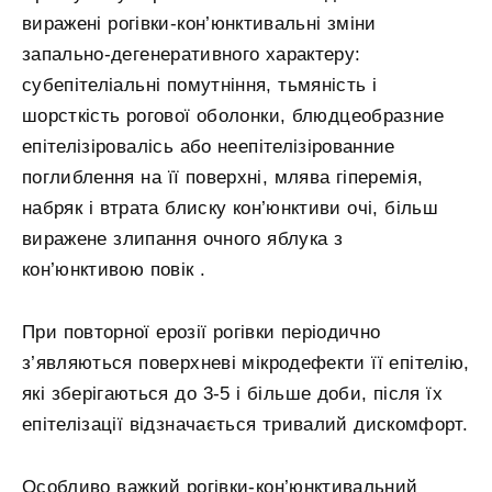
виражені рогівки-кон’юнктивальні зміни
запально-дегенеративного характеру:
субепітеліальні помутніння, тьмяність і
шорсткість рогової оболонки, блюдцеобразние
епітелізіровалісь або неепітелізірованние
поглиблення на її поверхні, млява гіперемія,
набряк і втрата блиску кон’юнктиви очі, більш
виражене злипання очного яблука з
кон’юнктивою повік .
При повторної ерозії рогівки періодично
з’являються поверхневі мікродефекти її епітелію,
які зберігаються до 3-5 і більше доби, після їх
епітелізації відзначається тривалий дискомфорт.
Особливо важкий рогівки-кон’юнктивальний