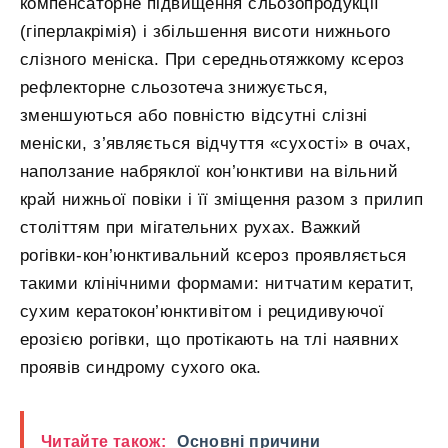
компенсаторне підвищення сльозопродукції
(гіперлакрімія) і збільшення висоти нижнього
слізного меніска. При середньотяжкому ксероз
рефлекторне сльозотеча знижується,
зменшуються або повністю відсутні слізні
меніски, з’являється відчуття «сухості» в очах,
наползание набряклої кон’юнктиви на вільний
край нижньої повіки і її зміщення разом з прилип
століттям при мігательних рухах. Важкий
рогівки-кон’юнктивальний ксероз проявляється
такими клінічними формами: нитчатим кератит,
сухим кератокон’юнктивітом і рецидивуючої
ерозією рогівки, що протікають на тлі наявних
проявів синдрому сухого ока.
Читайте також:
Основні причини