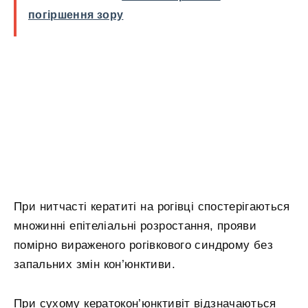
погіршення зору
При нитчасті кератиті на рогівці спостерігаються
множинні епітеліальні розростання, прояви
помірно вираженого рогівкового синдрому без
запальних змін кон’юнктиви.
При сухому кератокон’юнктивіт відзначаються