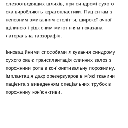
слезоотводящих шляхів, при синдромі сухого
ока виробляють кератопластики. Пацієнтам з
неповним змиканням століття, широкої очної
щілиною і рідкісним миготінням показана
латеральна тарзорафія.
Інноваційними способами лікування синдрому
сухого ока є трансплантація слинних залоз з
порожнини рота в кон’юнктивальну порожнину,
імплантація дакріорезервуаров в м’які тканини
пацієнта з виведенням спеціальних трубок в
порожнину кон’юнктиви.