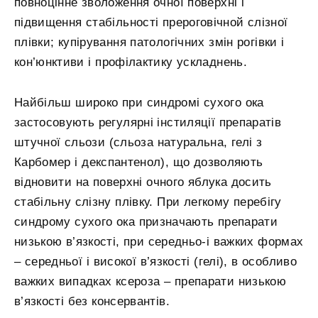
повноцінне зволоження очної поверхні і
підвищення стабільності прероговічной слізної
плівки; купірування патологічних змін рогівки і
кон’юнктиви і профілактику ускладнень.
Найбільш широко при синдромі сухого ока
застосовують регулярні інстиляції препаратів
штучної сльози (сльоза натуральна, гелі з
Карбомер і декспантенол), що дозволяють
відновити на поверхні очного яблука досить
стабільну слізну плівку. При легкому перебігу
синдрому сухого ока призначають препарати
низькою в’язкості, при середньо-і важких формах
– середньої і високої в’язкості (гелі), в особливо
важких випадках ксероза – препарати низькою
в’язкості без консервантів.