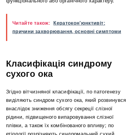
функціонального або органічного характеру.
Читайте також:
Кератокон'юнктивіт:
причини захворювання, основні симптоми
Класифікація синдрому
сухого ока
Згідно вітчизняної класифікації, по патогенезу
виділяють синдром сухого ока, який розвинувся
внаслідок зниження обсягу секреції слізної
рідини, підвищеного випаровування слізної
плівки, а також їх комбінованого впливу; по
етіології розрізняють синдромальний сухий