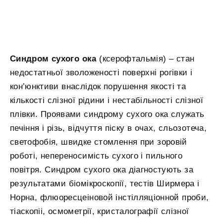
Синдром сухого ока
(ксерофтальмія) – стан
недостатньої зволоженості поверхні рогівки і
кон’юнктиви внаслідок порушення якості та
кількості слізної рідини і нестабільності слізної
плівки. Проявами синдрому сухого ока служать
печіння і різь, відчуття піску в очах, сльозотеча,
светофобія, швидке стомлення при зоровій
роботі, непереносимість сухого і пильного
повітря. Синдром сухого ока діагностують за
результатами біомікроскопії, тестів Ширмера і
Норна, флюоресцеіновой інстілляціонной проби,
тіаскопіі, осмометрії, кристалографії слізної