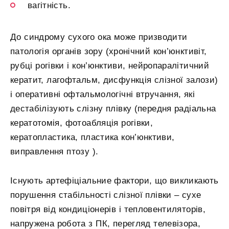
вагітність.
До синдрому сухого ока може призводити
патологія органів зору (хронічний кон’юнктивіт,
рубці рогівки і кон’юнктиви, нейропаралітичний
кератит, лагофтальм, дисфункція слізної залози)
і оперативні офтальмологічні втручання, які
дестабілізують слізну плівку (передня радіальна
кератотомія, фотоабляція рогівки,
кератопластика, пластика кон’юнктиви,
виправлення птозу ).
Існують артефіціальние фактори, що викликають
порушення стабільності слізної плівки – сухе
повітря від кондиціонерів і тепловентиляторів,
напружена робота з ПК, перегляд телевізора,