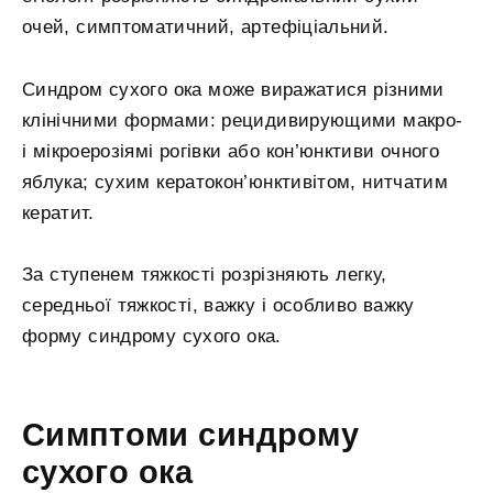
очей, симптоматичний, артефіціальний.
Синдром сухого ока може виражатися різними
клінічними формами: рецидивирующими макро-
і мікроерозіямі рогівки або кон’юнктиви очного
яблука; сухим кератокон’юнктивітом, нитчатим
кератит.
За ступенем тяжкості розрізняють легку,
середньої тяжкості, важку і особливо важку
форму синдрому сухого ока.
Симптоми синдрому
сухого ока