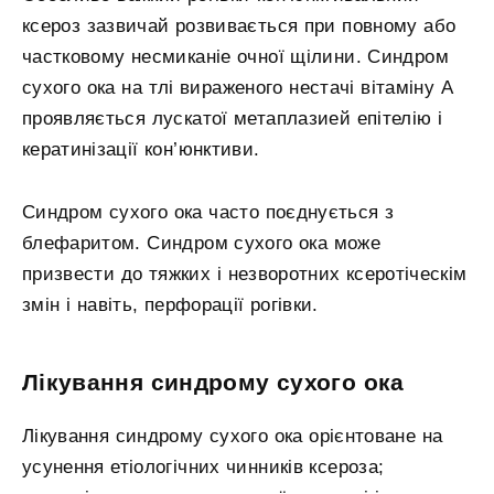
ксероз зазвичай розвивається при повному або
частковому несмиканіе очної щілини. Синдром
сухого ока на тлі вираженого нестачі вітаміну А
проявляється лускатої метаплазией епітелію і
кератинізації кон’юнктиви.
Синдром сухого ока часто поєднується з
блефаритом. Синдром сухого ока може
призвести до тяжких і незворотних ксеротіческім
змін і навіть, перфорації рогівки.
Лікування синдрому сухого ока
Лікування синдрому сухого ока орієнтоване на
усунення етіологічних чинників ксероза;