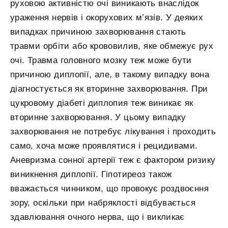
руховою активністю очі виникають внаслідок
ураження нервів і окорухових м’язів. У деяких
випадках причиною захворювання стають
травми орбіти або крововилив, яке обмежує рух
очі. Травма головного мозку теж може бути
причиною диплопії, але, в такому випадку вона
діагностується як вторинне захворювання. При
цукровому діабеті диплопия теж виникає як
вторинне захворювання. У цьому випадку
захворювання не потребує лікування і проходить
само, хоча може проявлятися і рецидивами.
Аневризма сонної артерії теж є фактором ризику
виникнення диплопії. Гіпотиреоз також
вважається чинником, що провокує роздвоєння
зору, оскільки при набряклості відбувається
здавлювання очного нерва, що і викликає