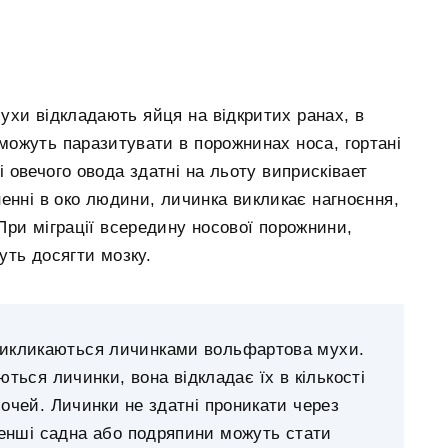
мухи відкладають яйця на відкритих ранах, в
можуть паразитувати в порожнинах носа, гортані
і овечого овода здатні на льоту виприсківает
енні в око людини, личинка викликає нагноєння,
 При міграції всередину носової порожнини,
уть досягти мозку.
икликаються личинками вольфартова мухи.
аються личинки, вона відкладає їх в кількості
і очей. Личинки не здатні проникати через
менші садна або подряпини можуть стати