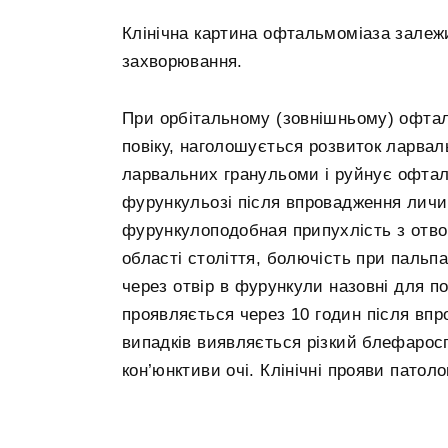
Клінічна картина офтальмоміаза залежи
захворювання.
При орбітальному (зовнішньому) офтал
повіку, наголошується розвиток ларваль
ларвальних гранульоми і руйнує офтал
фурункульозі після впровадження личи
фурункулоподобная припухлість з отвор
області століття, болючість при пальпа
через отвір в фурункули назовні для п
проявляється через 10 годин після впр
випадків виявляється різкий блефаросп
кон’юнктиви очі. Клінічні прояви патол