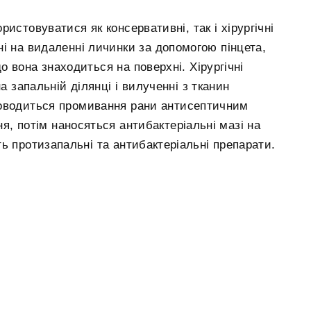
истовуватися як консервативні, так і хірургічні
і на видаленні личинки за допомогою пінцета,
 вона знаходиться на поверхні. Хірургічні
а запальній ділянці і вилученні з тканин
роводиться промивання рани антисептичним
я, потім наносяться антибактеріальні мазі на
ь протизапальні та антибактеріальні препарати.