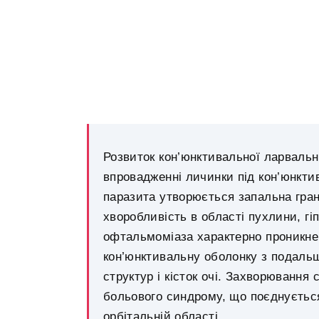
Розвиток кон’юнктивальної ларваль
впровадженні личинки під кон’юнкти
паразита утворюється запальна гран
хворобливість в області пухлини, гі
офтальмоміаза характерно проникнен
кон’юнктивальну оболонку з подаль
структур і кісток очі. Захворювання
больового синдрому, що поєднуєтьс
орбітальній області.