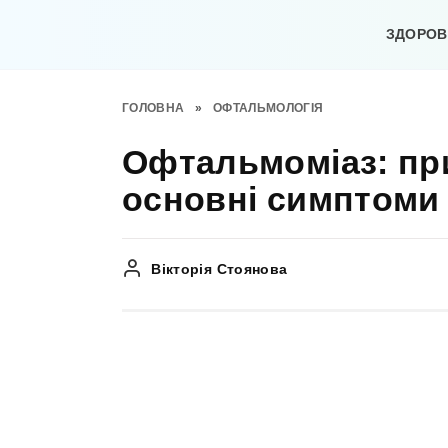
Перейти
до
ЗДОРОВ’
вмісту
ГОЛОВНА
»
ОФТАЛЬМОЛОГІЯ
Офтальмоміаз: пр
основні симптоми
Вікторія Стоянова