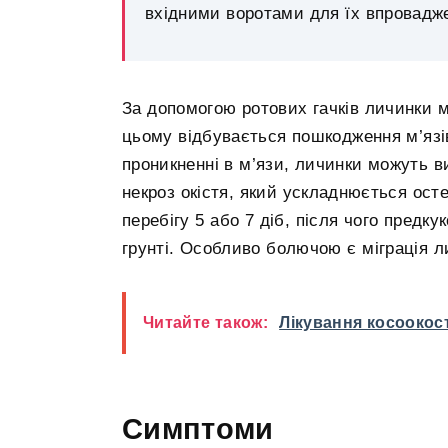
вхідними воротами для їх впровадже
За допомогою ротових гачків личинки м
цьому відбувається пошкодження м’язі
проникненні в м’язи, личинки можуть ви
некроз окістя, який ускладнюється ост
перебігу 5 або 7 діб, після чого предк
грунті. Особливо болючою є міграція л
Читайте також:
Лікування косоокос
Симптоми