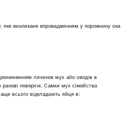
, яке викликане впровадженням у порожнину ока
проникненням личинок мух або оводів в
з ранові поверхні. Самки мух сімейства
eчаще всього відкладають яйця в: