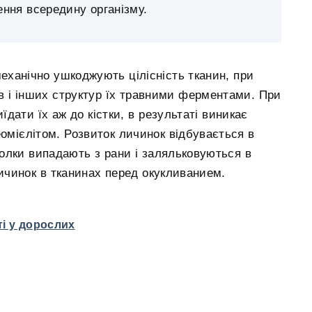
ння всередину організму.
еханічно ушкоджують цілісність тканин, при
в і інших структур їх травними ферментами. При
їдати їх аж до кістки, в результаті виникає
еомієлітом. Розвиток личинок відбувається в
уколки випадають з рани і заляльковуються в
ичинок в тканинах перед окукливанием.
ті у дорослих