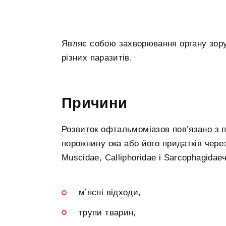
Являє собою захворювання органу зору
різних паразитів.
Причини
Розвиток офтальмоміазов пов’язано з 
порожнину ока або його придатків чере
Muscidae, Calliphoridae і Sarcophagida
м’ясні відходи,
трупи тварин,