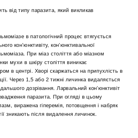
ть від типу паразита, який викликав
ьмоміазе в патологічний процес втягується
ного кон’юнктивіту, кон’юнктивальної
ьмоміаза. При міаз століття або міазном
нки мухи в шкіру століття виникає
ом в центрі. Хворі скаржаться на припухлість в
ції. Через 1,5 або 2 тижні личинка видаляється
одальшого дозрівання. Ларвальний кон’юнктивіт
овадження паразита. При огляді в цьому
азм, виражена гіперемія, потовщення і набряк
огії зникають після видалення личинок.