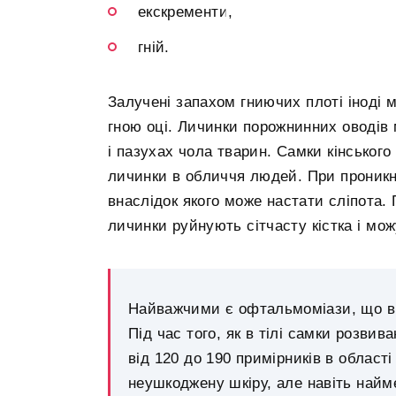
екскременти,
гній.
Залучені запахом гниючих плоті іноді 
гною оці. Личинки порожнинних оводів 
і пазухах чола тварин. Самки кінського 
личинки в обличчя людей. При проникн
внаслідок якого може настати сліпота.
личинки руйнують сітчасту кістка і мож
Найважчими є офтальмоміази, що в
Під час того, як в тілі самки розвив
від 120 до 190 примірників в област
неушкоджену шкіру, але навіть най