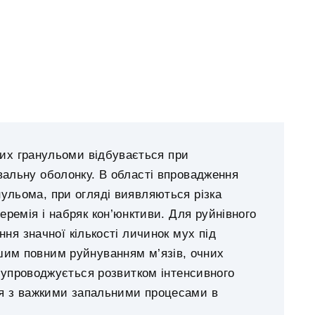
них гранульоми відбувається при
вальну оболонку. В області впровадження
ульома, при огляді виявляються різка
перемія і набряк кон’юнктиви. Для руйнівного
ня значної кількості личинок мух під
шим повним руйнуванням м’язів, очних
 супроводжується розвитком інтенсивного
я з важкими запальними процесами в