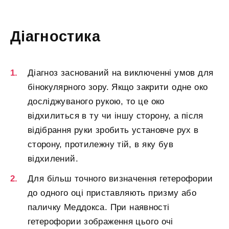
Діагностика
Діагноз заснований на виключенні умов для
бінокулярного зору. Якщо закрити одне око
досліджуваного рукою, то це око
відхилиться в ту чи іншу сторону, а після
відібрання руки зробить установче рух в
сторону, протилежну тій, в яку був
відхилений.
Для більш точного визначення гетерофории
до одного оці приставляють призму або
паличку Меддокса. При наявності
гетерофории зображення цього очі