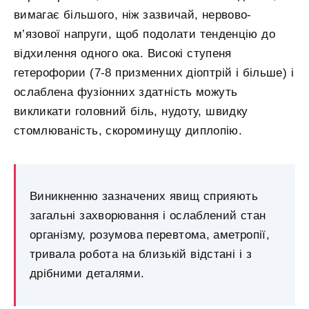
вимагає більшого, ніж зазвичай, нервово-
м’язової напруги, щоб подолати тенденцію до
відхилення одного ока. Високі ступеня
гетерофории (7-8 призменних діоптрій і більше) і
ослаблена фузіонних здатність можуть
викликати головний біль, нудоту, швидку
стомлюваність, скороминущу диплопію.
Виникненню зазначених явищ сприяють
загальні захворювання і ослаблений стан
організму, розумова перевтома, аметропії,
тривала робота на близькій відстані і з
дрібними деталями.