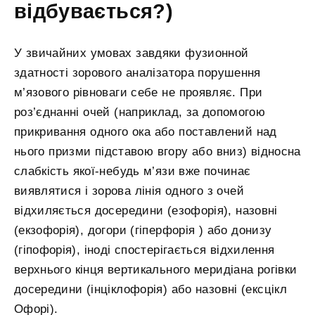
відбувається?)
У звичайних умовах завдяки фузионной
здатності зорового аналізатора порушення
м’язового рівноваги себе не проявляє. При
роз’єднанні очей (наприклад, за допомогою
прикривання одного ока або поставлений над
нього призми підставою вгору або вниз) відносна
слабкість якої-небудь м’язи вже починає
виявлятися і зорова лінія одного з очей
відхиляється досередини (езофорія), назовні
(екзофорія), догори (гіперфорія ) або донизу
(гіпофорія), іноді спостерігається відхилення
верхнього кінця вертикального меридіана рогівки
досередини (інціклофорія) або назовні (ексцікл
Офорі).