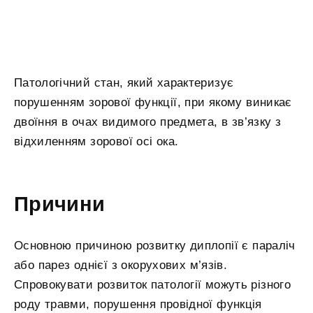
Патологічний стан, який характеризує
порушенням зорової функції, при якому виникає
двоїння в очах видимого предмета, в зв’язку з
відхиленням зорової осі ока.
Причини
Основною причиною розвитку диплопії є параліч
або парез однієї з окорухових м’язів.
Спровокувати розвиток патології можуть різного
роду травми, порушення провідної функція