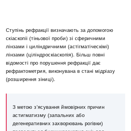
Ступінь рефракції визначають за допомогою
скіаскопіі (тіньової проби) зі сферичними
лінзами і циліндричними (астігматіческімі)
лінзами (ціліндроскіаскопія). Більш повні
відомості про порушення рефракції дає
рефрактометрия, виконувана в стані мідріазу
(розширення зіниці).
З метою з’ясування ймовірних причин
астигматизму (запальних або
дегенеративних захворювань рогівки)