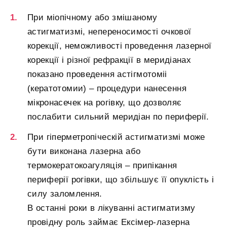
При міопічному або змішаному
астигматизмі, непереносимості очкової
корекції, неможливості проведення лазерної
корекції і різної рефракції в меридіанах
показано проведення астігмотоміі
(кератотомии) – процедури нанесення
мікронасечек на рогівку, що дозволяє
послабити сильний меридіан по периферії.
При гіперметропіческій астигматизмі може
бути виконана лазерна або
термокератокоагуляція – припікання
периферії рогівки, що збільшує її опуклість і
силу заломлення.
В останні роки в лікуванні астигматизму
провідну роль займає Ексімер-лазерна