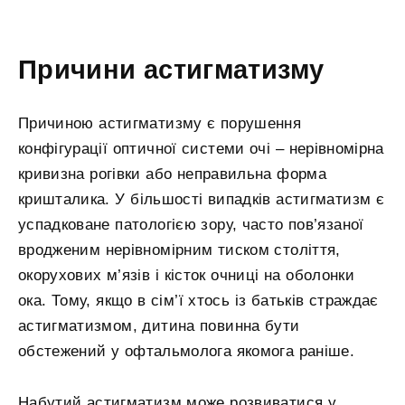
Причини астигматизму
Причиною астигматизму є порушення
конфігурації оптичної системи очі – нерівномірна
кривизна рогівки або неправильна форма
кришталика. У більшості випадків астигматизм є
успадковане патологією зору, часто пов’язаної
вродженим нерівномірним тиском століття,
окорухових м’язів і кісток очниці на оболонки
ока. Тому, якщо в сім’ї хтось із батьків страждає
астигматизмом, дитина повинна бути
обстежений у офтальмолога якомога раніше.
Набутий астигматизм може розвиватися у