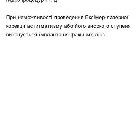
При неможливості проведення Ексімер-лазерної
корекції астигматизму або його високого ступеня
виконується імплантація факічних лінз.