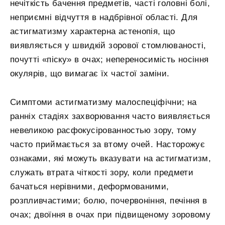
нечіткість бачення предметів, часті головні болі,
неприємні відчуття в надбрівної області. Для
астигматизму характерна астенопія, що
виявляється у швидкій зорової стомлюваності,
почутті «піску» в очах; непереносимість носіння
окулярів, що вимагає їх частої заміни.
Симптоми астигматизму малоспеціфічни; на
ранніх стадіях захворювання часто виявляється
невеликою расфокусірованностью зору, тому
часто приймається за втому очей. Насторожує
ознаками, які можуть вказувати на астигматизм,
служать втрата чіткості зору, коли предмети
бачаться нерівними, деформованими,
розпливчастими; болю, почервоніння, печіння в
очах; двоїння в очах при підвищеному зоровому