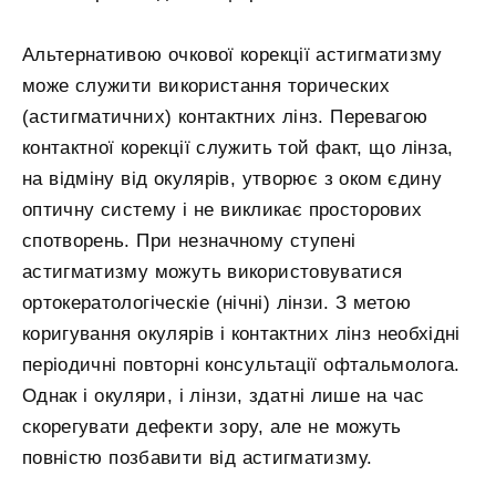
Альтернативою очкової корекції астигматизму
може служити використання торических
(астигматичних) контактних лінз. Перевагою
контактної корекції служить той факт, що лінза,
на відміну від окулярів, утворює з оком єдину
оптичну систему і не викликає просторових
спотворень. При незначному ступені
астигматизму можуть використовуватися
ортокератологіческіе (нічні) лінзи. З метою
коригування окулярів і контактних лінз необхідні
періодичні повторні консультації офтальмолога.
Однак і окуляри, і лінзи, здатні лише на час
скорегувати дефекти зору, але не можуть
повністю позбавити від астигматизму.