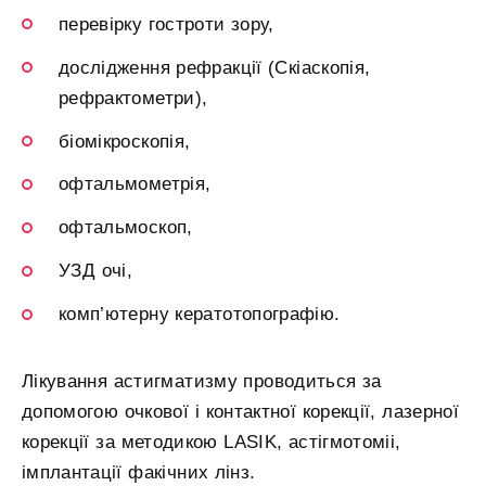
перевірку гостроти зору,
дослідження рефракції (Скіаскопія,
рефрактометри),
біомікроскопія,
офтальмометрія,
офтальмоскоп,
УЗД очі,
комп’ютерну кератотопографію.
Лікування астигматизму проводиться за
допомогою очкової і контактної корекції, лазерної
корекції за методикою LASIK, астігмотоміі,
імплантації факічних лінз.