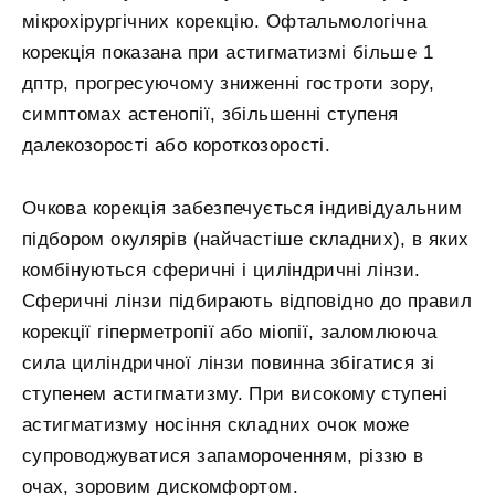
мікрохірургічних корекцію. Офтальмологічна
корекція показана при астигматизмі більше 1
дптр, прогресуючому зниженні гостроти зору,
симптомах астенопії, збільшенні ступеня
далекозорості або короткозорості.
Очкова корекція забезпечується індивідуальним
підбором окулярів (найчастіше складних), в яких
комбінуються сферичні і циліндричні лінзи.
Сферичні лінзи підбирають відповідно до правил
корекції гіперметропії або міопії, заломлююча
сила циліндричної лінзи повинна збігатися зі
ступенем астигматизму. При високому ступені
астигматизму носіння складних очок може
супроводжуватися запамороченням, різзю в
очах, зоровим дискомфортом.