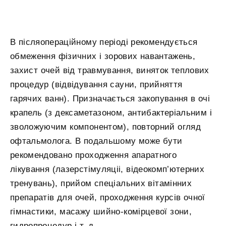
В післяопераційному періоді рекомендується
обмеження фізичних і зорових навантажень,
захист очей від травмування, виняток теплових
процедур (відвідування сауни, прийняття
гарячих ванн). Призначається закопування в очі
крапель (з дексаметазоном, антибактеріальним і
зволожуючим компонентом), повторний огляд
офтальмолога. В подальшому може бути
рекомендовано проходження апаратного
лікування (лазерстімуляціі, відеокомп’ютерних
тренувань), прийом спеціальних вітамінних
препаратів для очей, проходження курсів очної
гімнастики, масажу шийно-комірцевої зони,
гидропроцедур і т. д.