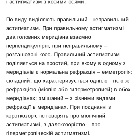
і астигматизм з косими осями.
По виду виділяють правильний і неправильний
астигматизм. При правильному астигматизмі
два головних меридіана взаємно
перпендикулярні; при неправильному –
розташовані косо. Правильний астигматизм
поділяється на простий, при якому в одному з
меридіанів є нормальна рефракція – емметропія;
складний, що характеризується однією і тією ж
рефракцією (міопію або гиперметропией) в обох
меридіанах; змішаний – з різними видами
рефракції в меридіанах. При поєднанні з
короткозорістю говорять про міопічний
астигматизмі, з далекозорістю – про
гіперметропіческій астигматизмі.