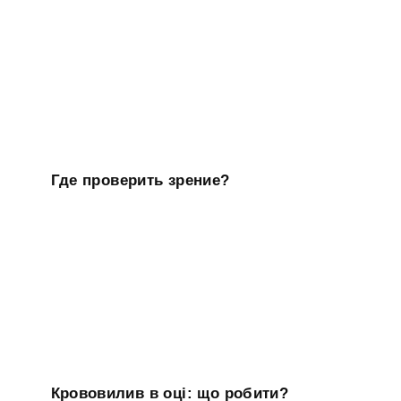
Где проверить зрение?
Крововилив в оці: що робити?