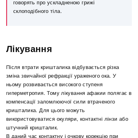
говорять про ускладненою грижі
склоподібного тіла.
Лікування
Після втрати кришталика відбувається різка
зміна звичайної рефракції ураженого ока. У
ньому розвивається високого ступеня
гиперметропия. Тому лікування афакии полягає в
компенсації заломлюючої сили втраченого
кришталика. Для цього можуть
використовуватися окуляри, контактні лінзи або
штучний кришталик.
В даний час контактну і очкову корекцію при