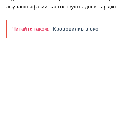
лікуванні афакии застосовують досить рідко.
Читайте також:
Крововилив в око