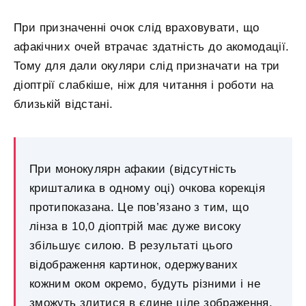
При призначенні очок слід враховувати, що
афакічних очей втрачає здатність до акомодації.
Тому для дали окуляри слід призначати на три
діоптрії слабкіше, ніж для читання і роботи на
близькій відстані.
При монокулярн афакии (відсутність
кришталика в одному оці) очкова корекція
протипоказана. Це пов’язано з тим, що
лінза в 10,0 діоптрій має дуже високу
збільшує силою. В результаті цього
відображення картинок, одержуваних
кожним оком окремо, будуть різними і не
зможуть злитися в єдине ціле зображення.