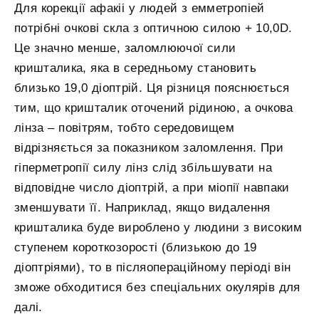
Для корекції афакіі у людей з емметропіей
потрібні очкові скла з оптичною силою + 10,0D.
Це значно менше, заломлюючої сили
кришталика, яка в середньому становить
близько 19,0 діоптрій. Ця різниця пояснюється
тим, що кришталик оточений рідиною, а очкова
лінза – повітрям, тобто середовищем
відрізняється за показником заломлення. При
гіперметропії силу лінз слід збільшувати на
відповідне число діоптрій, а при міопії навпаки
зменшувати її. Наприклад, якщо видалення
кришталика буде вироблено у людини з високим
ступенем короткозорості (близькою до 19
діоптріями), то в післяопераційному періоді він
зможе обходитися без спеціальних окулярів для
далі.