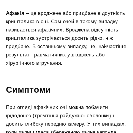
Афакія
– це вроджене або придбане відсутність
кришталика в оці. Сам очей в такому випадку
називається афакічних. Вроджена відсутність
кришталика зустрічається досить рідко, ніж
придбане. В останньому випадку, це, найчастіше
результат травматичних ушкоджень або
хірургічного втручання.
Симптоми
При огляді афакічних очі можна побачити
ірідодонез (тремтіння райдужної оболонки) і
досить глибоку передню камеру. У тих випадках,
коли залишилася збереженою задня капсула