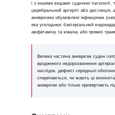
і з іншими видами судинної патології,
церебральний артеріїт або диссекція, щ
аневризми обумовлені інфекціями (напри
яка ускладнює бактеріальний ендокард
амфетаміну та кокаїну або прямої трав
Велика частина аневризм судин голо
вродженого недорозвинення артеріаль
наслідок, дефекті середньої оболонки
сперечаються, чи мають ці конгеніт
аневризм або тільки привертають пі