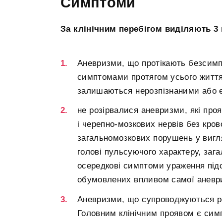
Симптоми
За клінічним перебігом виділяють 3 
Аневризми, що протікають безсим
симптомами протягом усього життя 
залишаються нерозпізнаними або є 
не розірвалися аневризми, які пр
і черепно-мозкових нервів без кро
загальномозкових порушень у вигл
голові пульсуючого характеру, зага
осередкові симптоми ураження підс
обумовлених впливом самої аневр
Аневризми, що супроводжуються р
Головним клінічним проявом є сим