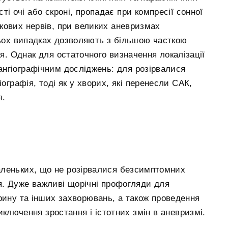
ті очі або скроні, пропадає при компресії сонної
озкових нервів, при великих аневризмах
атьох випадках дозволяють з більшою часткою
я. Однак для остаточного визначення локалізації
нгіографічним досліджень: для розірвалися
іографія, тоді як у хворих, які перенесли САК,
я.
аленьких, що не розірвалися безсимптомних
я. Дуже важливі щорічні профогляди для
рину та інших захворювань, а також проведення
виключення зростання і істотних змін в аневризмі.