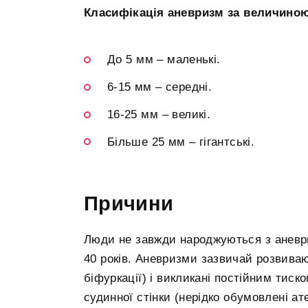
Класифікація аневризм за величино
До 5 мм – маленькі.
6-15 мм – середні.
16-25 мм – великі.
Більше 25 мм – гігантські.
Причини
Люди не завжди народжуються з аневр
40 років. Аневризми зазвичай розвиваю
біфуркації) і викликані постійним тиск
судинної стінки (нерідко обумовлені а