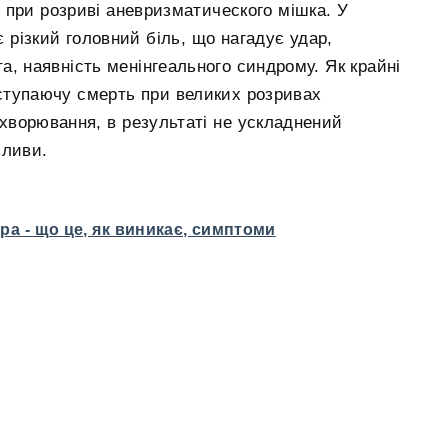
 при розриві аневризматического мішка. У
різкий головний біль, що нагадує удар,
а, наявність менінгеального синдрому. Як крайні
ступаючу смерть при великих розривах
ахворювання, в результаті не ускладнений
иливи.
а - що це, як виникає, симптоми