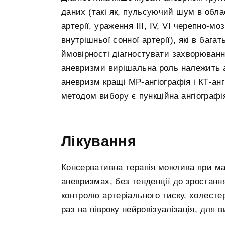
даних (такі як, пульсуючий шум в облас
артерії, ураження III, IV, VI черепно-м
внутрішньої сонної артерії), які в баг
ймовірності діагностувати захворюванн
аневризми вирішальна роль належить а
аневризм кращі МР-ангіографія і КТ-анг
методом вибору є пункційна ангіографі
Лікування
Консервативна терапія можлива при м
аневризмах, без тенденції до зростанн
контролю артеріального тиску, холесте
раз на півроку нейровізуалізація, для 