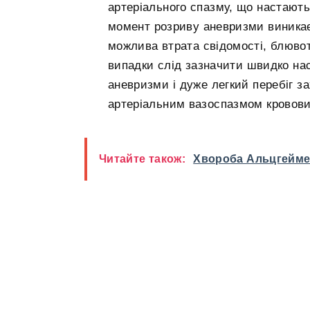
артеріального спазму, що настають
момент розриву аневризми виникає 
можлива втрата свідомості, блювот
випадки слід зазначити швидко на
аневризми і дуже легкий перебіг з
артеріальним вазоспазмом кровов
Читайте також:
Хвороба Альцгеймер