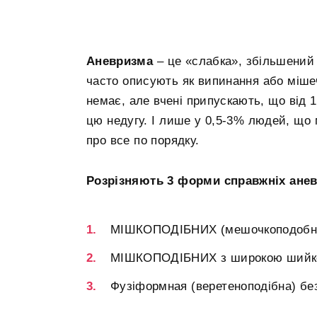
Аневризма
– це «слабка», збільшений в
часто описують як випинання або міше
немає, але вчені припускають, що від 
цю недугу. І лише у 0,5-3% людей, що
про все по порядку.
Розрізняють 3 форми справжніх ане
МІШКОПОДІБНИХ (мешочкоподобная
МІШКОПОДІБНИХ з широкою ший
Фузіформная (веретеноподібна) бе