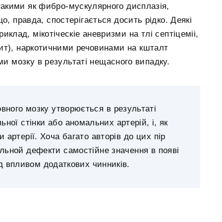
 такими як фибро-мускулярного дисплазія,
о, правда, спостерігається досить рідко. Деякі
клад, мікотіческіе аневризми на тлі септіцеміі,
ит), наркотичними речовинами на кшталт
ми мозку в результаті нещасного випадку.
вного мозку утворюється в результаті
ної стінки або аномальних артерій, і, як
 артерії. Хоча багато авторів до цих пір
альной дефекти самостійне значення в появі
д впливом додаткових чинників.