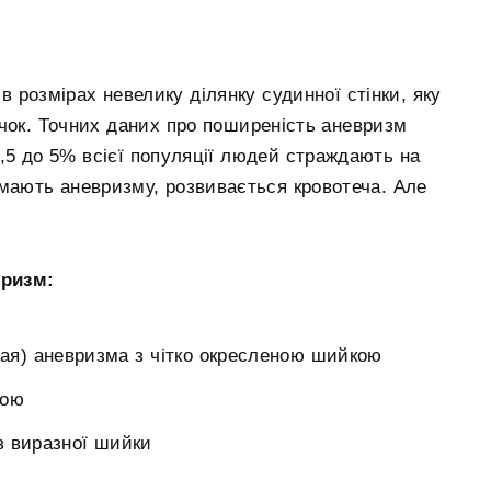
 розмірах невелику ділянку судинної стінки, яку
чок. Точних даних про поширеність аневризм
1,5 до 5% всієї популяції людей страждають на
 мають аневризму, розвивається кровотеча. Але
вризм:
) аневризма з чітко окресленою шийкою
кою
з виразної шийки