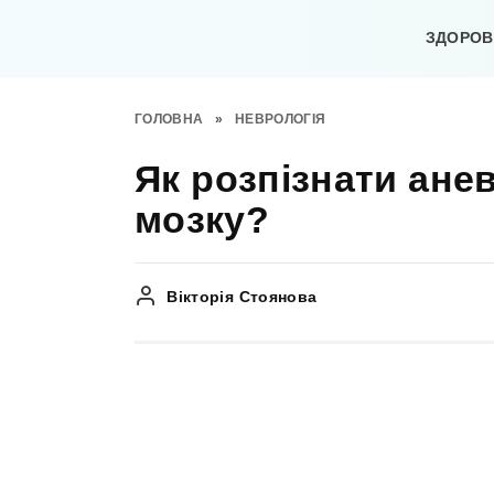
Перейти
до
ЗДОРОВ’
вмісту
ГОЛОВНА
»
НЕВРОЛОГІЯ
Як розпізнати ане
мозку?
Вікторія Стоянова