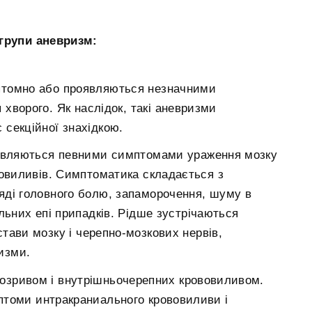
групи аневризм:
птомно або проявляються незначними
хворого. Як наслідок, такі аневризми
секційної знахідкою.
оявляються певними симптомами ураження мозку
вовиливів. Симптоматика складається з
яді головного болю, запаморочення, шуму в
льних епі припадків. Рідше зустрічаються
тави мозку і черепно-мозкових нервів,
изми.
озривом і внутрішньочерепних крововиливом.
птоми интракраниального крововиливи і