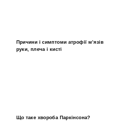
Причини і симптоми атрофії м’язів
руки, плеча і кисті
Що таке хвороба Паркінсона?