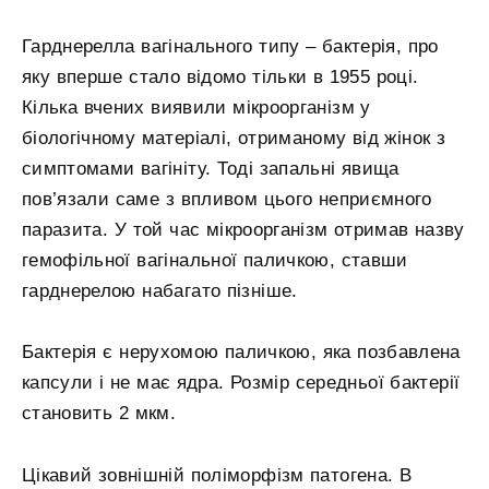
Гарднерелла вагінального типу – бактерія, про
яку вперше стало відомо тільки в 1955 році.
Кілька вчених виявили мікроорганізм у
біологічному матеріалі, отриманому від жінок з
симптомами вагініту. Тоді запальні явища
пов’язали саме з впливом цього неприємного
паразита. У той час мікроорганізм отримав назву
гемофільної вагінальної паличкою, ставши
гарднерелою набагато пізніше.
Бактерія є нерухомою паличкою, яка позбавлена
капсули і не має ядра. Розмір середньої бактерії
становить 2 мкм.
Цікавий зовнішній поліморфізм патогена. В