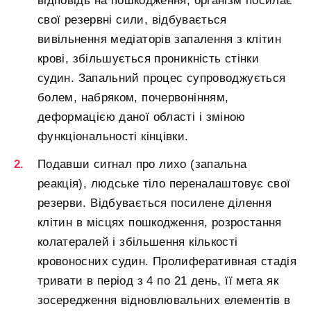
відповідь на пошкодження, організм посилає
свої резервні сили, відбувається
вивільнення медіаторів запалення з клітин
крові, збільшується проникність стінки
судин. Запальний процес супроводжується
болем, набряком, почервонінням,
деформацією даної області і зміною
функціональності кінцівки.
Подавши сигнал про лихо (запальна
реакція), людське тіло переналаштовує свої
резерви. Відбувається посилене ділення
клітин в місцях пошкодження, розростання
колатералей і збільшення кількості
кровоносних судин. Пролиферативная стадія
тривати в період з 4 по 21 день, її мета як
зосередження відновлювальних елементів в