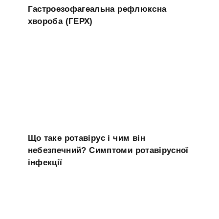
Гастроезофагеальна рефлюксна
хвороба (ГЕРХ)
Що таке ротавірус і чим він
небезпечний? Симптоми ротавірусної
інфекції