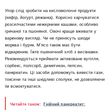
Упор слід зробити на кисломолочні продукти
(кефір, йогурт, ряжанка). Корисно харчуватися
розсипчастими нежирними кашами, особливо
гречаної та пшоняної. Овочі краще вживати у
вареному вигляді. Чи не принесуть шкоди
морква і буряк. М’ясо також має бути
відвареним. Їжте пшеничний хліб з висівками.
Рекомендується приймати активоване вугілля,
сорбекс, полісорб, диметикон, пепсин,
панкреатин. Ці засоби допоможуть вивести гази,
токсини та інші шкідливі сполуки, не дозволяючи
їм всмоктуватися.
Читайте також:
Гнійний панкреатит: