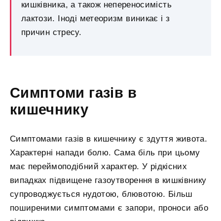
кишківника, а також непереносимість
лактози. Іноді метеоризм виникає і з
причин стресу.
Симптоми газів в
кишечнику
Симптомами газів в кишечнику є здуття живота.
Характерні напади болю. Сама біль при цьому
має переймоподібний характер. У рідкісних
випадках підвищене газоутворення в кишківнику
супроводжується нудотою, блювотою. Більш
поширеними симптомами є запори, проноси або