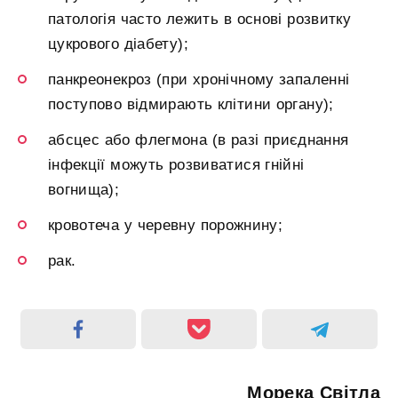
патологія часто лежить в основі розвитку
цукрового діабету);
панкреонекроз (при хронічному запаленні
поступово відмирають клітини органу);
абсцес або флегмона (в разі приєднання
інфекції можуть розвиватися гнійні
вогнища);
кровотеча у черевну порожнину;
рак.
Морека Світла