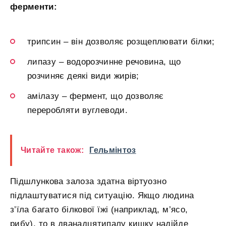
ферменти:
трипсин – він дозволяє розщеплювати білки;
липазу – водорозчинне речовина, що
розчиняє деякі види жирів;
амілазу – фермент, що дозволяє
переробляти вуглеводи.
Читайте також:
Гельмінтоз
Підшлункова залоза здатна віртуозно
підлаштуватися під ситуацію. Якщо людина
з’їла багато білкової їжі (наприклад, м’ясо,
рибу), то в дванадцятипалу кишку надійде