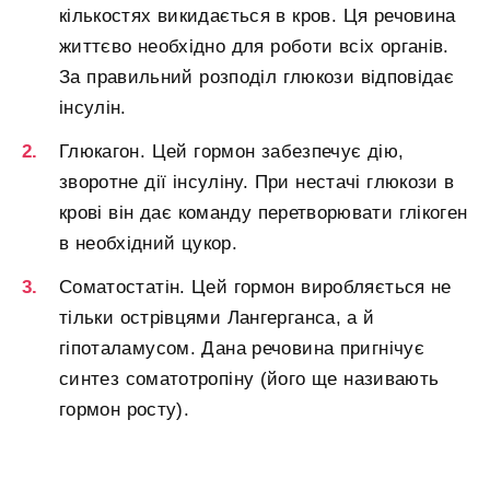
кількостях викидається в кров. Ця речовина
життєво необхідно для роботи всіх органів.
За правильний розподіл глюкози відповідає
інсулін.
Глюкагон. Цей гормон забезпечує дію,
зворотне дії інсуліну. При нестачі глюкози в
крові він дає команду перетворювати глікоген
в необхідний цукор.
Соматостатін. Цей гормон виробляється не
тільки острівцями Лангерганса, а й
гіпоталамусом. Дана речовина пригнічує
синтез соматотропіну (його ще називають
гормон росту).