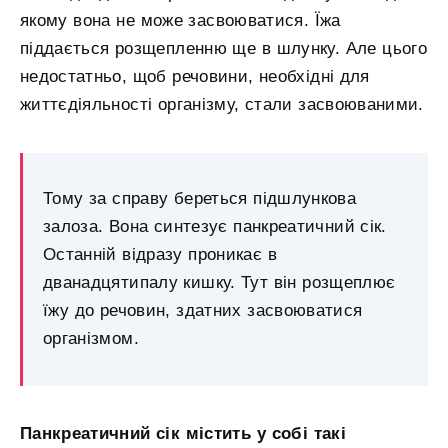
якому вона не може засвоюватися. Їжа
піддається розщепленню ще в шлунку. Але цього
недостатньо, щоб речовини, необхідні для
життєдіяльності організму, стали засвоюваними.
Тому за справу береться підшлункова
залоза. Вона синтезує панкреатичний сік.
Останній відразу проникає в
дванадцятипалу кишку. Тут він розщеплює
їжу до речовин, здатних засвоюватися
організмом.
Панкреатичний сік містить у собі такі