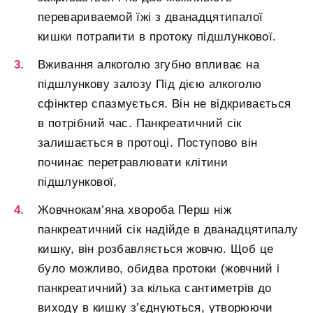
перевариваемой їжі з дванадцятипалої
кишки потрапити в протоку підшлункової.
Вживання алкоголю згубно впливає на
підшлункову залозу Під дією алкоголю
сфінктер спазмується. Він не відкривається
в потрібний час. Панкреатичний сік
залишається в протоці. Поступово він
починає перетравлювати клітини
підшлункової.
Жовчнокам’яна хвороба Перш ніж
панкреатичний сік надійде в дванадцятипалу
кишку, він розбавляється жовчю. Щоб це
було можливо, обидва протоки (жовчний і
панкреатичний) за кілька сантиметрів до
виходу в кишку з’єднуються, утворюючи