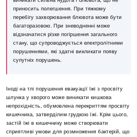
виникати сильна нудота і блювота, що не
приносить полегшення. При тяжкому
перебігу захворювання блювота може бути
багаторазовою. При зневодненні може
відзначатися різке погіршення загального
стану, що супроводжується електролітними
порушеннями, які здатні викликати появу
супутніх порушень.
Іноді на тлі порушення евакуації їжі з просвіту
шлунка у хворого може виникати кишкова
непрохідність, обумовлена ​​перекриттям просвіту
кишечника, затверділим грудкою їжі. Крім цього,
застій їжі в кишечнику може створювати
сприятливі умови для розмноження бактерій, що