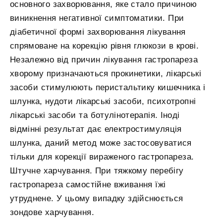
основного захворювання, яке стало причиною
виникнення негативної симптоматики. При
діабетичної формі захворювання лікування
спрямоване на корекцію рівня глюкози в крові.
Незалежно від причин лікування гастропареза
хворому призначаються прокинетики, лікарські
засоби стимулюють перистальтику кишечника і
шлунка, нудоти лікарські засоби, психотропні
лікарські засоби та ботулінотерапія. Іноді
відмінні результат дає електростимуляція
шлунка, даний метод може застосовуватися
тільки для корекції вираженого гастропареза.
Штучне харчування. При тяжкому перебігу
гастропареза самостійне вживання їжі
утруднене. У цьому випадку здійснюється
зондове харчування.