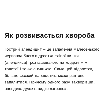
Як розвивається хвороба
Гострий апендицит – це запалення малесенького
червоподібного відростка сліпої кишки
(апендикса), розташованого на кордоні між
товстої і тонкою кишкою. Саме цей відросток,
більше схожий на хвостик, може раптово
запалитися. Причому одного разу захворівши,
апендикс дуже швидко «згоряє».