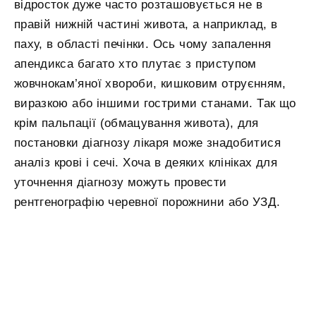
відросток дуже часто розташовується не в
правій нижній частині живота, а наприклад, в
паху, в області печінки. Ось чому запалення
апендикса багато хто плутає з приступом
жовчнокам’яної хвороби, кишковим отруєнням,
виразкою або іншими гострими станами. Так що
крім пальпації (обмацування живота), для
постановки діагнозу лікаря може знадобитися
аналіз крові і сечі. Хоча в деяких клініках для
уточнення діагнозу можуть провести
рентгенографію черевної порожнини або УЗД.