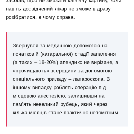
засобів, щоб не змазати клінічну картину, коли
навіть досвідчений лікар не зможе відразу
розібратися, в чому справа.
Звернувся за медичною допомогою на
початковій (катаральної) стадії запалення
(а таких – 18-20%) апендикс не вирізане, а
«прочищають» зсередини за допомогою
спеціального приладу – лапароскопа. В
іншому випадку роблять операцію під
місцевою анестезією, залишивши на
пам’ять невеликий рубець, який через
кілька місяців стане практично непомітним.