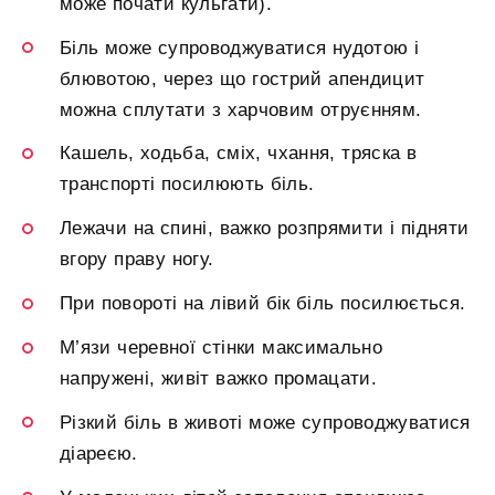
може почати кульгати).
Біль може супроводжуватися нудотою і
блювотою, через що гострий апендицит
можна сплутати з харчовим отруєнням.
Кашель, ходьба, сміх, чхання, тряска в
транспорті посилюють біль.
Лежачи на спині, важко розпрямити і підняти
вгору праву ногу.
При повороті на лівий бік біль посилюється.
М’язи черевної стінки максимально
напружені, живіт важко промацати.
Різкий біль в животі може супроводжуватися
діареєю.