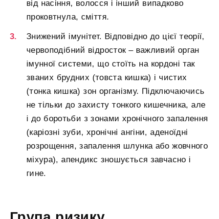
від насіння, волосся і інший випадково
проковтнула, сміття.
Знижений імунітет. Відповідно до цієї теорії,
червоподібний відросток – важливий орган
імунної системи, що стоїть на кордоні так
званих брудних (товста кишка) і чистих
(тонка кишка) зон організму. Підключаючись
не тільки до захисту тонкого кишечника, але
і до боротьби з зонами хронічного запалення
(каріозні зуби, хронічні ангіни, аденоїдні
розрощення, запалення шлунка або жовчного
міхура), апендикс зношується завчасно і
гине.
Група ризику