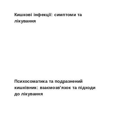
Кишкові інфекції: симптоми та
лікування
Психосоматика та подразнений
кишківник: взаємозв’язок та підходи
до лікування