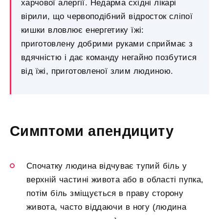
харчової алергії. Недарма східні лікарі
вірили, що червоподібний відросток сліпої
кишки вловлює енергетику їжі:
приготовлену добрими руками сприймає з
вдячністю і дає команду негайно позбутися
від їжі, приготовленої злим людиною.
Симптоми апендициту
Спочатку людина відчуває тупий біль у
верхній частині живота або в області пупка,
потім біль зміщується в праву сторону
живота, часто віддаючи в ногу (людина