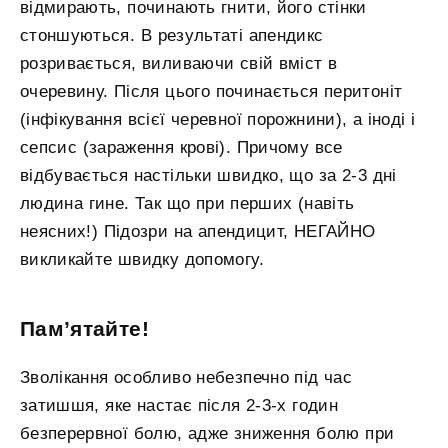
відмирають, починають гнити, його стінки
стоншуються. В результаті апендикс
розривається, виливаючи свій вміст в
очеревину. Після цього починається перитоніт
(інфікування всієї черевної порожнини), а іноді і
сепсис (зараження крові). Причому все
відбувається настільки швидко, що за 2-3 дні
людина гине. Так що при перших (навіть
неясних!) Підозри на апендицит, НЕГАЙНО
викликайте швидку допомогу.
Пам’ятайте!
Зволікання особливо небезпечно під час
затишшя, яке настає після 2-3-х годин
безперервної болю, адже зниження болю при