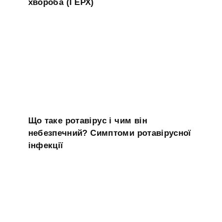
хвороба (ГЕРХ)
Що таке ротавірус і чим він
небезпечний? Симптоми ротавірусної
інфекції