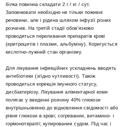
білка повинна складати 2 г / кг / сут.
Заповнювати необхідно не тільки поживні
речовини, але і рідина шляхом інфузії різних
розчинів. На третій стадії обов’язково
проводяться переливання препаратів крові
(еритроцитів і плазми, альбуміну). Коригується
кислотно-лужний стан організму.
Для лікування інфекційних ускладнень вводять
антибіотики (згідно чутливості). Також
проводиться корекція імунного статусу,
дисбактеріозу. Лікування аліментарної коми
полягає у введенні розчину 40% глюкози
внутрішньовенно до відновлення свідомості або
рівня глюкози в крові; согревании, витамино- і
гормонотерапії; купировании судом. Під час і