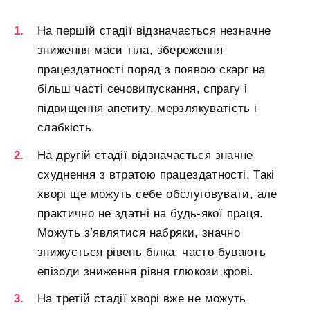
На першій стадії відзначається незначне
зниження маси тіла, збереження
працездатності поряд з появою скарг на
більш часті сечовипускання, спрагу і
підвищення апетиту, мерзлякуватість і
слабкість.
На другій стадії відзначається значне
схуднення з втратою працездатності. Такі
хворі ще можуть себе обслуговувати, але
практично не здатні на будь-якої праця.
Можуть з’являтися набряки, значно
знижується рівень білка, часто бувають
епізоди зниження рівня глюкози крові.
На третій стадії хворі вже не можуть