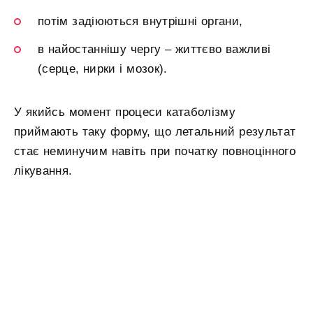
потім задіюються внутрішні органи,
в найостаннішу чергу – життєво важливі
(серце, нирки і мозок).
У якийсь момент процеси катаболізму
приймають таку форму, що летальний результат
стає неминучим навіть при початку повноцінного
лікування.