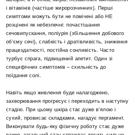
і вітамінів (частіше жиророзчинних). Перші
симптоми можуть бути не помічені або НЕ
розцінені як небезпечні: почастішання
сечовипускання, поліурія (збільшення добового
об’єму сечі), слабкість і дратівливість, зниження
працездатності, постійна сонливість. Часто
турбує спрага, підвищений апетит. Один зі
специфічних симптомів – схильність до
поїдання солі.
Навіть якщо живлення буде налагоджено,
захворювання прогресує і переходить в наступну
стадію. При цьому шкіра стає дуже в’ялою і
сухий, провисає складками, нагадує пергамент.
Виконувати будь-яку фізичну роботу стає дуже
важко, загальний стан страждає досить сильно.