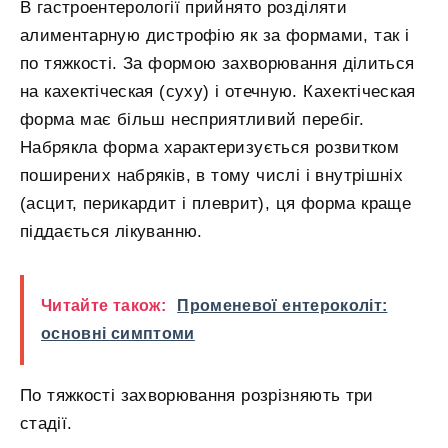
В гастроентерології прийнято розділяти
алиментарную дистрофію як за формами, так і
по тяжкості. За формою захворювання ділиться
на кахектіческая (суху) і отечную. Кахектіческая
форма має більш несприятливий перебіг.
Набрякла форма характеризується розвитком
поширених набряків, в тому числі і внутрішніх
(асцит, перикардит і плеврит), ця форма краще
піддається лікуванню.
Читайте також:
Променевої ентероколіт:
основні симптоми
По тяжкості захворювання розрізняють три
стадії.