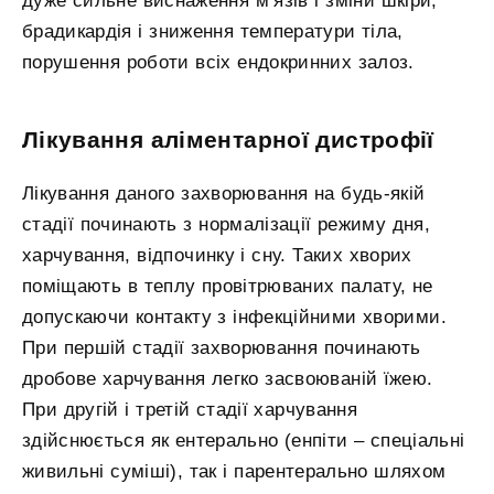
дуже сильне виснаження м’язів і зміни шкіри,
брадикардія і зниження температури тіла,
порушення роботи всіх ендокринних залоз.
Лікування аліментарної дистрофії
Лікування даного захворювання на будь-якій
стадії починають з нормалізації режиму дня,
харчування, відпочинку і сну. Таких хворих
поміщають в теплу провітрюваних палату, не
допускаючи контакту з інфекційними хворими.
При першій стадії захворювання починають
дробове харчування легко засвоюваній їжею.
При другій і третій стадії харчування
здійснюється як ентерально (енпіти – спеціальні
живильні суміші), так і парентерально шляхом