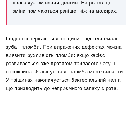
просвічує змінений дентин. На різцях ці
зміни помічаються раніше, ніж на молярах.
Іноді спостерігаються тріщини і відколи емалі
зуба і пломби. При виражених дефектах можна
виявити рухливість пломби; якщо карієс
розвивається вже протягом тривалого часу, і
порожнина збільшується, пломба може випасти.
У тріщинах накопичується бактеріальний наліт,
що призводить до неприємного запаху з рота.