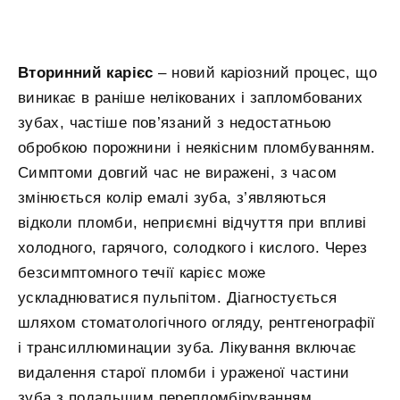
Вторинний карієс
– новий каріозний процес, що
виникає в раніше нелікованих і запломбованих
зубах, частіше пов’язаний з недостатньою
обробкою порожнини і неякісним пломбуванням.
Симптоми довгий час не виражені, з часом
змінюється колір емалі зуба, з’являються
відколи пломби, неприємні відчуття при впливі
холодного, гарячого, солодкого і кислого. Через
безсимптомного течії карієс може
ускладнюватися пульпітом. Діагностується
шляхом стоматологічного огляду, рентгенографії
і трансиллюминации зуба. Лікування включає
видалення старої пломби і ураженої частини
зуба з подальшим перепломбіруванням.