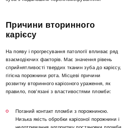
Причини вторинного
карієсу
На появу і прогресування патології впливає ряд
взаємодіючих факторів. Має значення рівень
сприйнятливості твердих тканин зуба до карієсу,
гігієна порожнини рота. Місцеві причини
розвитку вторинного каріозного ураження, як
правило, пов’язані з властивостями пломби:
Поганий контакт пломби з порожниною.
Низька якість обробки каріозної порожнини і
недотримання алгоритму постановки пломби