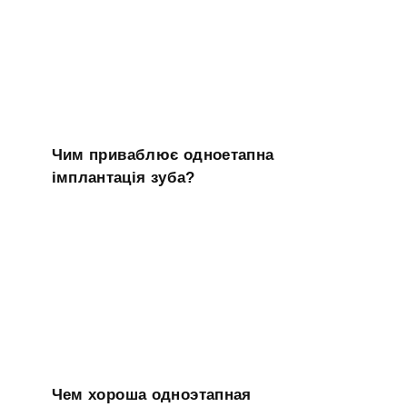
Чим приваблює одноетапна
імплантація зуба?
Чем хороша одноэтапная