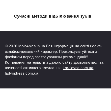
Сучасні методи відбілювання зубів
© 2026 Molo4nica.in.ua Вся інформація на сайті носить
ознайомлювальний характер. Проконсультуйтеся з
фахівцем перед застосуванням рекомендацій!
Копіювання матеріалів з даного сайту дозволяється за
наявності активного посилання.
karalevna.com.ua
,
ladyindress.com.ua