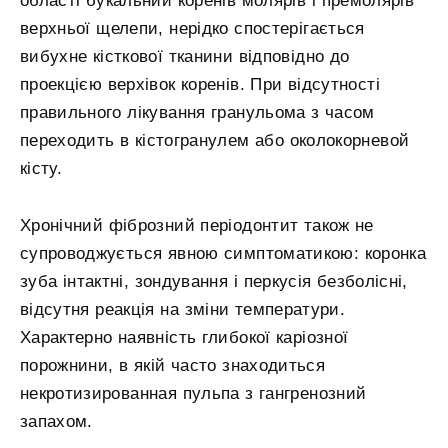
області букальний коренів молярів і премолярів
верхньої щелепи, нерідко спостерігається
вибухне кісткової тканини відповідно до
проекцією верхівок коренів. При відсутності
правильного лікування гранульома з часом
переходить в кістогранулем або околокорневой
кісту.
Хронічний фіброзний періодонтит також не
супроводжується явною симптоматикою: коронка
зуба інтактні, зондування і перкусія безболісні,
відсутня реакція на зміни температури.
Характерно наявність глибокої каріозної
порожнини, в якій часто знаходиться
некротизированная пульпа з гангренозний
запахом.