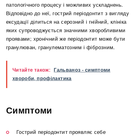
патологічного процесу і можливих ускладнень.
Відповідно до неї, гострий періодонтит з вигляду
ексудації ділиться на серозний і гнійний, клініка
яких супроводжується значними хворобливими
проявами; хронічний же періодонтит може бути
гранулюван, гранулематозним і фіброзним.
Читайте також:
Гальваноз - симптоми
хвороби, профілактика
Симптоми
Гострий періодонтит проявляє себе