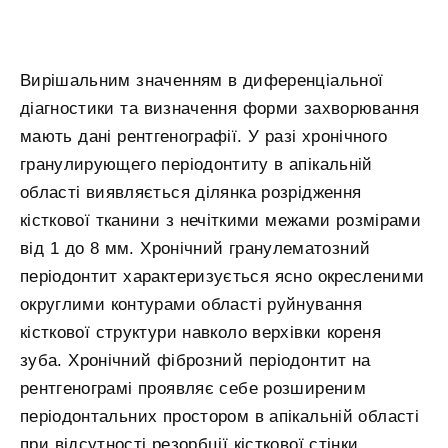
Вирішальним значенням в диференціальної
діагностики та визначення форми захворювання
мають дані рентгенографії. У разі хронічного
гранулирующего періодонтиту в апікальній
області виявляється ділянка розрідження
кісткової тканини з нечіткими межами розмірами
від 1 до 8 мм. Хронічний гранулематозний
періодонтит характеризується ясно окресленими
округлими контурами області руйнування
кісткової структури навколо верхівки кореня
зуба. Хронічний фіброзний періодонтит на
рентгенограмі проявляє себе розширеним
періодонтальних простором в апікальній області
при відсутності резорбції кісткової стінки