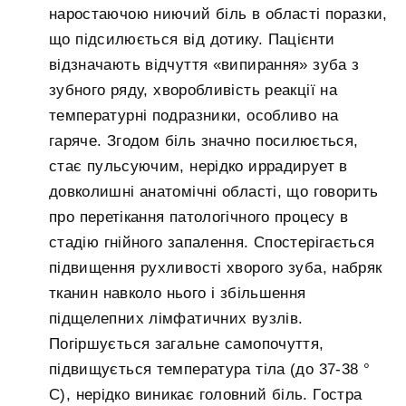
наростаючою ниючий біль в області поразки,
що підсилюється від дотику. Пацієнти
відзначають відчуття «випирання» зуба з
зубного ряду, хворобливість реакції на
температурні подразники, особливо на
гаряче. Згодом біль значно посилюється,
стає пульсуючим, нерідко иррадирует в
довколишні анатомічні області, що говорить
про перетікання патологічного процесу в
стадію гнійного запалення. Спостерігається
підвищення рухливості хворого зуба, набряк
тканин навколо нього і збільшення
підщелепних лімфатичних вузлів.
Погіршується загальне самопочуття,
підвищується температура тіла (до 37-38 °
C), нерідко виникає головний біль. Гостра