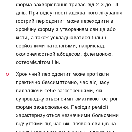
форма захворювання триває від 2-3 до 14
днів. При відсутності адекватного лікування
гострий періодонтит може переходити в
хронічну форму з утворенням свища або
кісти, а також ускладнюватися більш
серйозними патологіями, наприклад,
околочелюстной абсцесом, флегмоною,
остеомієлітом і ін.
Хронічний періодонтит може протікати
практично безсимптомно, час від часу
виявляючи себе загостреннями, які
супроводжуються симптоматикою гострої
форми захворювання. Періоди ремісії
характеризуються незначними больовими
відчуттями під час їжі, появою свищів на
яснах і неприємного запаху з порожнини