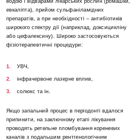
водою і відварами лікарських рослин (ромашки,
евкаліпта), прийом сульфаніламідних
препаратів, а при необхідності – антибіотиків
широкого спектру дії (наприклад, доксицикліну
або цефалексину). Широко застосовуються
фізіотерапевтичні процедури:
УВЧ,
інфрачервоне лазерне вплив,
солюкс та ін.
Якщо запальний процес в періодонті вдалося
припинити, на заключному етапі лікування
проводять ретельне пломбування кореневих
каналів з подальшим рентгенологічним