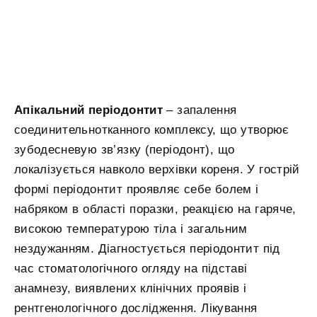
Апікальний періодонтит
– запалення
соединительнотканного комплексу, що утворює
зубодесневую зв’язку (періодонт), що
локалізується навколо верхівки кореня. У гострій
формі періодонтит проявляє себе болем і
набряком в області поразки, реакцією на гаряче,
високою температурою тіла і загальним
нездужанням. Діагностується періодонтит під
час стоматологічного огляду на підставі
анамнезу, виявлених клінічних проявів і
рентгенологічного дослідження. Лікування