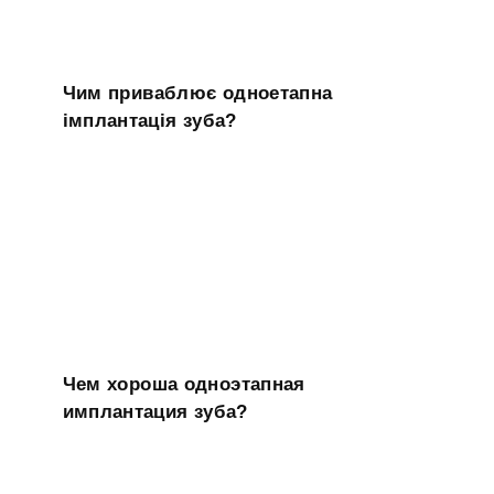
Чим приваблює одноетапна
імплантація зуба?
Чем хороша одноэтапная
имплантация зуба?