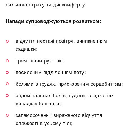
сильного страху та дискомфорту.
Напади супроводжуються розвитком:
відчуття нестачі повітря, виникненням
задишки;
тремтінням рук і ніг;
посиленим відділенням поту;
болями в грудях, прискореним серцебиттям;
абдомінальних болів, нудоти, в рідкісних
випадках блювоти;
запаморочень і вираженого відчуття
слабкості в усьому тілі;