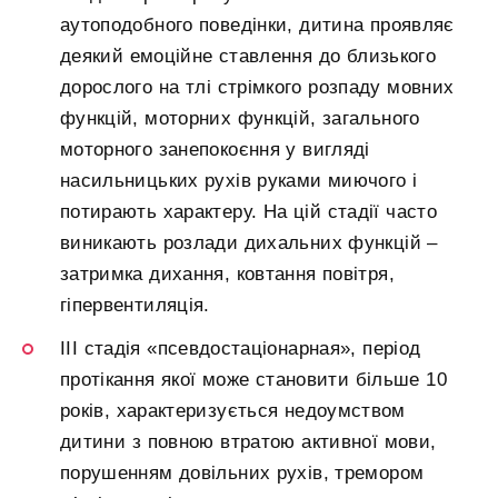
аутоподобного поведінки, дитина проявляє
деякий емоційне ставлення до близького
дорослого на тлі стрімкого розпаду мовних
функцій, моторних функцій, загального
моторного занепокоєння у вигляді
насильницьких рухів руками миючого і
потирають характеру. На цій стадії часто
виникають розлади дихальних функцій –
затримка дихання, ковтання повітря,
гіпервентиляція.
III стадія «псевдостаціонарная», період
протікання якої може становити більше 10
років, характеризується недоумством
дитини з повною втратою активної мови,
порушенням довільних рухів, тремором