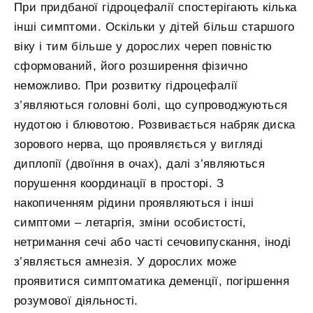
При придбаної гідроцефалії спостерігають кілька
інші симптоми. Оскільки у дітей більш старшого
віку і тим більше у дорослих череп повністю
сформований, його розширення фізично
неможливо. При розвитку гідроцефалії
з’являються головні болі, що супроводжуються
нудотою і блювотою. Розвивається набряк диска
зорового нерва, що проявляється у вигляді
диплопії (двоїння в очах), далі з’являються
порушення координації в просторі. З
накопиченням рідини проявляються і інші
симптоми – летаргія, зміни особистості,
нетримання сечі або часті сечовипускання, іноді
з’являється амнезія. У дорослих може
проявитися симптоматика деменції, погіршення
розумової діяльності.