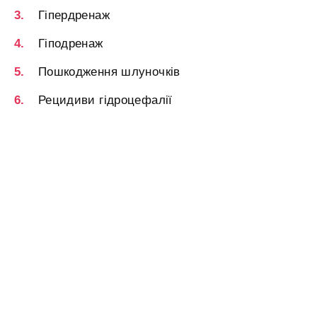
Гіпердренаж
Гіподренаж
Пошкодження шлуночків
Рецидиви гідроцефалії