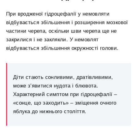
При вродженої гідроцефалії у немовляти
відбувається збільшення і розширення мозкової
частини черепа, оскільки шви черепа ще не
закрилися і не заклякли. У немовлят
відбувається збільшення окружності голови.
Діти стають сонливими, дратівливими,
може з’явитися нудота і блювота.
Характерний симптом при гідроцефалії –
«сонце, що заходить» – зміщення очного
яблука до нижнього століття.