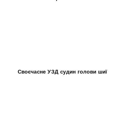
Своєчасне УЗД судин голови шиї