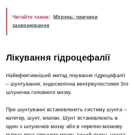
Читайте також:
Мігрень: причини
захворювання
Лікування гідроцефалії
Найефективніший метод лікування гідроцефалії
– шунтування, ендоскопічна вентрікулостомія 3го
шлуночка головного мозку.
При шунтуванні встановлюють систему шунта –
катетер, шунт, клапан. Шунт встановлюють в
один з шлуночків мозку або в черепно-мозкову
рідину поза спинного мозку. Інший кінець шунта