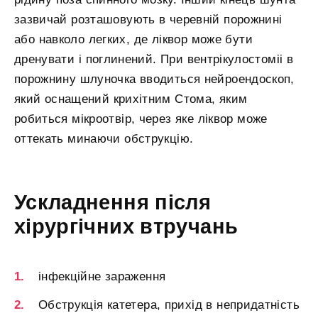
зазвичай розташовують в черевній порожнині
або навколо легких, де ліквор може бути
дренувати і поглинений. При вентрікулостоміі в
порожнину шлуночка вводиться нейроендоскоп,
який оснащений крихітним Стома, яким
робиться мікроотвір, через яке ліквор може
оттекать минаючи обструкцію.
Ускладнення після
хірургічних втручань
інфекційне зараження
Обструкція катетера, прихід в непридатність