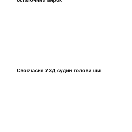
остаточний вирок
Своєчасне УЗД судин голови шиї