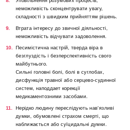
Уповільнення розумових процесів,
неможливість сконцентрувати увагу,
складності з швидким прийняттям рішень.
Втрата інтересу до звичної діяльності,
неможливість відчувати задоволення.
Песимістична настрій, тверда віра в
безглуздість і безперспективність свого
майбутнього.
Сильні головні болі, болі в суглобах,
дисфункція травної або серцево-судинної
систем, наподдает корекції
медикаментозними засобами.
Нерідко людину переслідують нав’язливі
думки, обумовлені страхом смерті, що
наближається або суїцидальні думки.