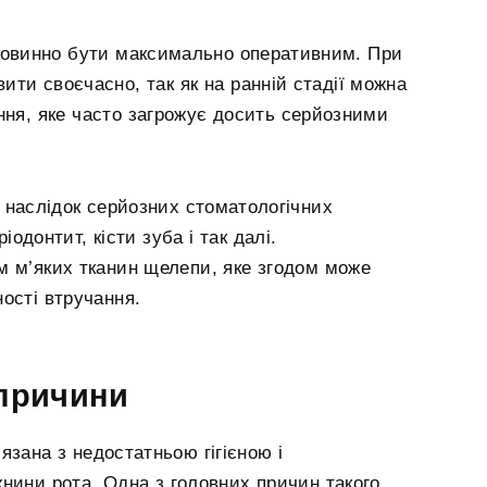
повинно бути максимально оперативним. При
ти своєчасно, так як на ранній стадії можна
ання, яке часто загрожує досить серйозними
наслідок серйозних стоматологічних
іодонтит, кісти зуба і так далі.
м м’яких тканин щелепи, яке згодом може
ості втручання.
 причини
язана з недостатньою гігієною і
нини рота. Одна з головних причин такого