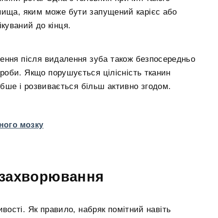
гнища, яким може бути запущений карієс або
ікуваний до кінця.
нення після видалення зуба також безпосередньо
ороби. Якщо порушується цілісність тканин
бше і розвивається більш активно згодом.
ного мозку
 захворювання
вості. Як правило, набряк помітний навіть