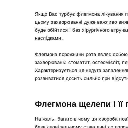
Якщо Вас турбує флегмона лікування 
цьому захворюванні дуже важливо вияви
буде обійтися і без хірургічного втруч
наслідками.
Флегмона порожнини рота являє собою 
захворювань: стоматит, остеомієліт, пер
Характеризується ця недуга запалення
розвиватися досить сильно при відсутн
Флегмона щелепи і її
На жаль, багато в чому ця хвороба пов’
безвідповідальному ставленні до порож