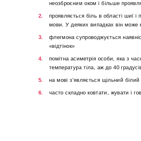
неозброєним оком і більше проявля
проявляється біль в області шиї і
мови. У деяких випадках він може н
флегмона супроводжується наявніс
«відтінок»
помітна асиметрія особи, яка з ча
температура тіла, аж до 40 градусі
на мові з’являється щільний білий
часто складно ковтати, жувати і го