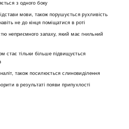
ється з одного боку
 підстави мови, також порушується рухливість
авіть не до кінця поміщатися в роті
тю неприємного запаху, який має гнильний
сом стає тільки більше підвищується
в
 наліт, також посилюється слиновиділення
ворити в результаті появи припухлості