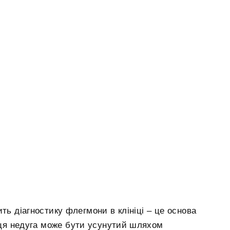
ть діагностику флегмони в клініці – це основа
х ця недуга може бути усунутий шляхом