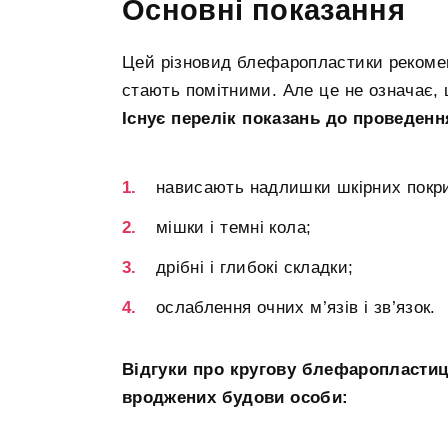
Основні показання
Цей різновид блефаропластики рекоменд
стають помітними. Але це не означає, 
Існує перелік показань до проведенн
нависають надлишки шкірних покри
мішки і темні кола;
дрібні і глибокі складки;
ослаблення очних м’язів і зв’язок.
Відгуки про кругову блефаропластиці
вроджених будови особи: