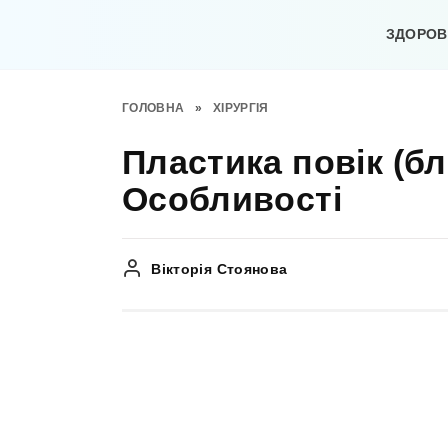
Перейти
до
ЗДОРОВ’
вмісту
ГОЛОВНА
»
ХІРУРГІЯ
Пластика повік (б
Особливості
Вікторія Стоянова