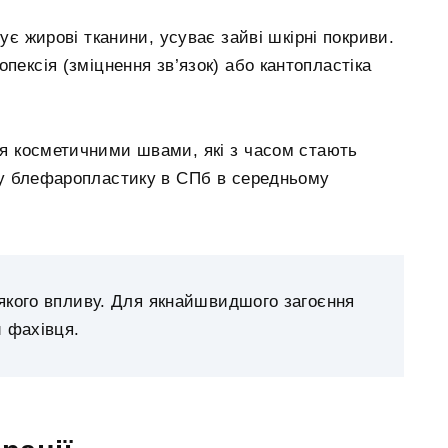
ує жирові тканини, усуває зайві шкірні покриви.
пексія (зміцнення зв’язок) або кантопластіка
я косметичними швами, які з часом стають
ву блефаропластику в СПб в середньому
іякого впливу. Для якнайшвидшого загоєння
 фахівця.