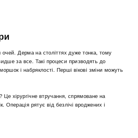
ри
я очей. Дерма на століттях дуже тонка, тому
видше за все. Такі процеси призводять до
оршок і набряклості. Перші вікові зміни можуть
 Це хірургічне втручання, спрямоване на
ік. Операція рятує від безлічі вроджених і