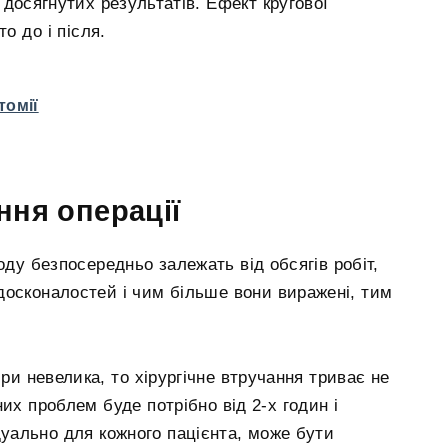
досягнутих результатів. Ефект кругової
 до і після.
томії
ння операції
оду безпосередньо залежать від обсягів робіт,
досконалостей і чим більше вони виражені, тим
ри невелика, то хірургічне втручання триває не
их проблем буде потрібно від 2-х годин і
дуально для кожного пацієнта, може бути