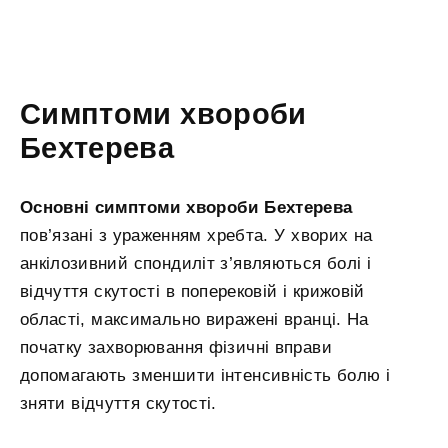
Симптоми хвороби
Бехтерева
Основні симптоми хвороби Бехтерева
пов’язані з ураженням хребта. У хворих на
анкілозивний спондиліт з’являються болі і
відчуття скутості в поперековій і крижовій
області, максимально виражені вранці. На
початку захворювання фізичні вправи
допомагають зменшити інтенсивність болю і
зняти відчуття скутості.