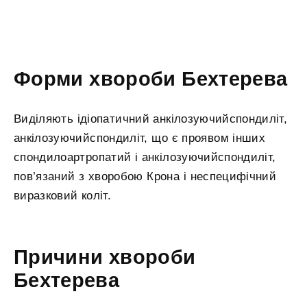
Форми хвороби Бехтерева
Виділяють ідіопатичний анкілозуючийспондиліт,
анкілозуючийспондиліт, що є проявом інших
спондилоартропатий і анкілозуючийспондиліт,
пов’язаний з хворобою Крона і неспецифічний
виразковий коліт.
Причини хвороби
Бехтерева