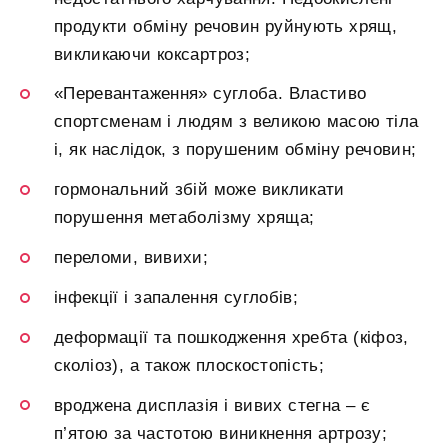
продукти обміну речовин руйнують хрящ,
викликаючи коксартроз;
«Перевантаження» суглоба. Властиво
спортсменам і людям з великою масою тіла
і, як наслідок, з порушеним обміну речовин;
гормональний збій може викликати
порушення метаболізму хряща;
переломи, вивихи;
інфекції і запалення суглобів;
деформації та пошкодження хребта (кіфоз,
сколіоз), а також плоскостопість;
вроджена дисплазія і вивих стегна – є
п’ятою за частотою виникнення артрозу;