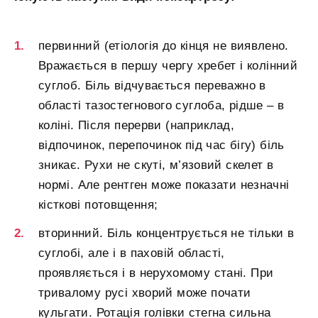
первинний (етіологія до кінця не виявлено.
Вражається в першу чергу хребет і колінний
суглоб. Біль відчувається переважно в
області тазостегнового суглоба, рідше – в
коліні. Після перерви (наприклад,
відпочинок, перепочинок під час бігу) біль
зникає. Рухи не скуті, м’язовий скелет в
нормі. Але рентген може показати незначні
кісткові потовщення;
вторинний. Біль концентрується не тільки в
суглобі, але і в паховій області,
проявляється і в нерухомому стані. При
тривалому русі хворий може почати
кульгати. Ротація голівки стегна сильна