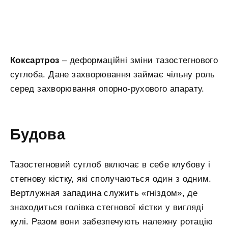
Коксартроз
– деформаційні зміни тазостегнового
суглоба. Дане захворювання займає чільну роль
серед захворювання опорно-рухового апарату.
Будова
Тазостегновий суглоб включає в себе клубову і
стегнову кістку, які сполучаються один з одним.
Вертлужная западина служить «гніздом», де
знаходиться голівка стегнової кістки у вигляді
кулі. Разом вони забезпечують належну ротацію