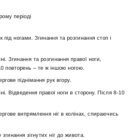
рому періоді
 під ногами. Згинання та розгинання стоп і
ліні. Згинання та розгинання правої ноги,
10 повторень – те ж іншою ногою.
ергове піднімання рук вгору.
ліні. Відведення правої ноги в сторону. Після 8-10
чергове випрямлення ніг в колінах, спираючись
е згинання зігнутих ніг до живота.