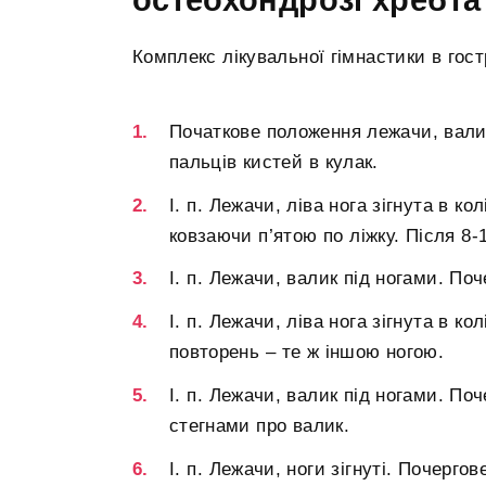
Комплекс лікувальної гімнастики в гост
Початкове положення лежачи, валик
пальців кистей в кулак.
І. п. Лежачи, ліва нога зігнута в ко
ковзаючи п’ятою по ліжку. Після 8-
І. п. Лежачи, валик під ногами. Поч
І. п. Лежачи, ліва нога зігнута в ко
повторень – те ж іншою ногою.
І. п. Лежачи, валик під ногами. По
стегнами про валик.
І. п. Лежачи, ноги зігнуті. Почергов