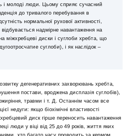
ть і молоді люди. Цьому сприяє сучасний
нденція до тривалого перебування в
сутність нормальної рухової активності,
 відбувається надмірне навантаження на
 на міжхребцеві диски і суглоби хребта, що
дугоотросчатие суглоби), і як наслідок –
озвитку дегенеративних захворювань хребта,
ушення постави, вроджена дисплазія суглобів),
ожиріння, травми і т. Д. Останнім часом все
ієї недуги: якщо біохімічні властивості
іжхребцевий диск гірше переносить навантаження
ці люди у віці від 25 до 49 років, життя яких
нями, хто багато часу проводить за кермом