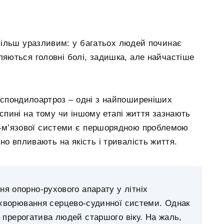
 більш уразливим: у багатьох людей починає
ляються головні болі, задишка, але найчастіше
і спондилоартроз – одні з найпоширеніших
 спині на тому чи іншому етапі життя зазнають
о-м’язової системи є першорядною проблемою
тно впливають на якість і тривалість життя.
я опорно-рухового апарату у літніх
захворювання серцево-судинної системи. Однак
 прерогатива людей старшого віку. На жаль,