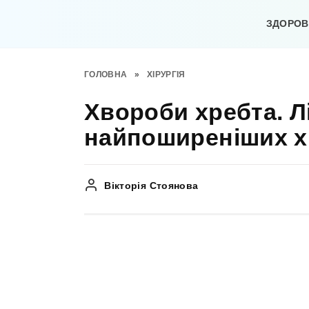
Перейти
до
ЗДОРОВ’
вмісту
ГОЛОВНА
»
ХІРУРГІЯ
Хвороби хребта. Л
найпоширеніших х
Вікторія Стоянова