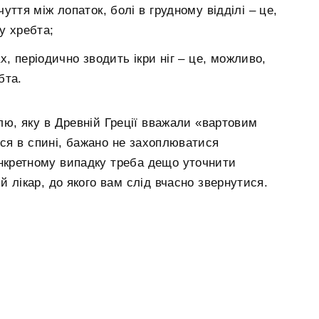
уття між лопаток, болі в грудному відділі – це,
у хребта;
ах, періодично зводить ікри ніг – це, можливо,
бта.
лю, яку в Древній Греції вважали «вартовим
ься в спині, бажано не захоплюватися
нкретному випадку треба дещо уточнити
 лікар, до якого вам слід вчасно звернутися.