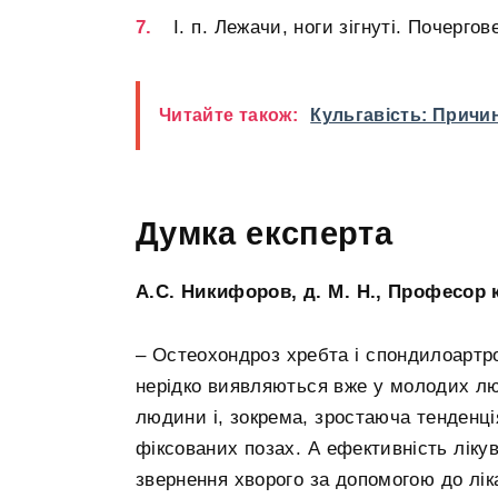
І. п. Лежачи, ноги зігнуті. Почерго
Читайте також:
Кульгавість: Причи
Думка експерта
А.C. Никифоров, д. М. Н., Професор 
– Остеохондроз хребта і спондилоартро
нерідко виявляються вже у молодих л
людини і, зокрема, зростаюча тенденц
фіксованих позах. А ефективність ліку
звернення хворого за допомогою до лік