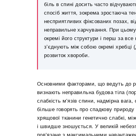
біль в спині досить часто відчуваю
спосіб життя, зокрема зростаюча те
несприятливих фіксованих позах, від
неправильне харчування. При цьому
окремі його структури і перш за все
з’єднують між собою окремі хребці (
розвиток хвороби.
Основними факторами, що ведуть до р
визнають неправильна будова тіла (пор
слабкість м’язів спини, надмірна вага, 
більше говорять про спадкову природу ц
хрящової тканини генетично слабкі, м
і швидше зношується. У великій небезпе
пов’язане з максимальними навантажен