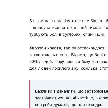
З віком наш організм стає все більш і
підвищуватися артеріальний тиск, з’яв
турбують болі в суглобах, спині і шиї.
Хвороби хребта, такі як остеохондроз 
захворювань в світі. Відомо, що болі в
80% людей. Порушення з боку кістков
для людей похилого віку, оскільки істо
Важливо відзначити, що захворюванн
зустрічаються вдвічі частіше, ніж 
не треба думати, що остеохондроз –