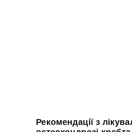
Рекомендації з лікув
остеохондрозі хребта