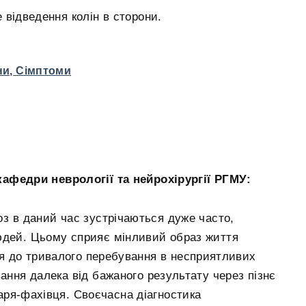
ве відведення колін в сторони.
ни, Cімптоми
кафедри неврології та нейрохірургії РГМУ:
з в даний час зустрічаються дуже часто,
юдей. Цьому сприяє мінливий образ життя
ія до тривалого перебування в несприятливих
вання далека від бажаного результату через пізнє
аря-фахівця. Своєчасна діагностика