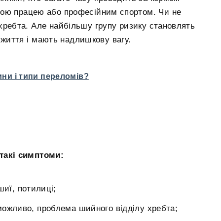
ною працею або професійним спортом. Чи не
 хребта. Але найбільшу групу ризику становлять
 життя і мають надлишкову вагу.
ини і типи переломів?
 такі симптоми:
шиї, потилиці;
 можливо, проблема шийного відділу хребта;