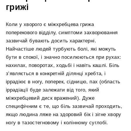
грижі
Коли у хворого є міжхребцева грижа
поперекового відділу, симптоми захворювання
зазвичай бувають досить характерні.
Найчастіше людей турбують болі, які можуть
бути в спокої, і значно посилюються при рухах:
нахилах, поворотах, ходьбі і навіть кашлі. Біль
з’являється в конкретній ділянці хребта, і
іррадіює в ногу, поперек, сідницю, пах (область
іррадіації буде залежати від того, який
міжхребцевий диск вражений). Дуже
специфічним є те, що біль зазвичай проходить,
якщо людина ляже на здоровий бік і зігне хвору
ногу в тазостегновому і колінному суглобі.