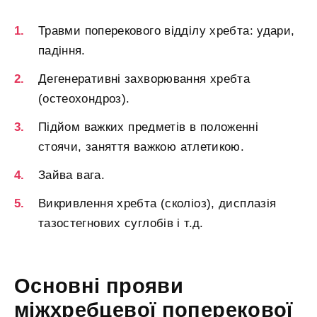
Травми поперекового відділу хребта: удари,
падіння.
Дегенеративні захворювання хребта
(остеохондроз).
Підйом важких предметів в положенні
стоячи, заняття важкою атлетикою.
Зайва вага.
Викривлення хребта (сколіоз), дисплазія
тазостегнових суглобів і т.д.
Основні прояви
міжхребцевої поперекової