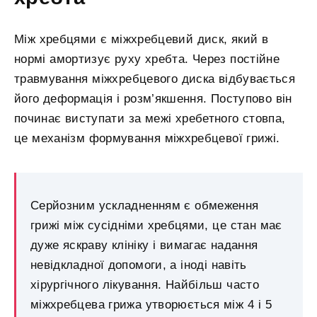
Між хребцями є міжхребцевий диск, який в
нормі амортизує руху хребта. Через постійне
травмування міжхребцевого диска відбувається
його деформація і розм’якшення. Поступово він
починає виступати за межі хребетного стовпа,
це механізм формування міжхребцевої грижі.
Серйозним ускладненням є обмеження
грижі між сусідніми хребцями, це стан має
дуже яскраву клініку і вимагає надання
невідкладної допомоги, а іноді навіть
хірургічного лікування. Найбільш часто
міжхребцева грижа утворюється між 4 і 5