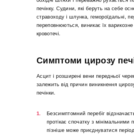
обхідні шляхи і переважно рухається п
печінку. Судини, які беруть на себе ос
стравоходу і шлунка, гемороїдальні, пе
переповнюються, виникає їх варикозне
кровотечі.
Симптоми цирозу печ
Асцит і розширені вени передньої чере
залежить від причин виникнення цирозу
печінки.
Безсимптомний перебіг відзначаєт
протікає спочатку з мінімальними 
пізніше може приєднуватися період