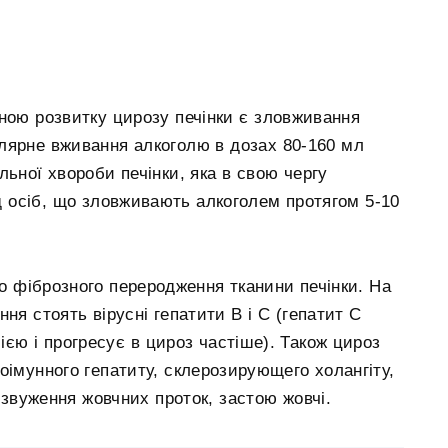
ною розвитку цирозу печінки є зловживання
гулярне вживання алкоголю в дозах 80-160 мл
льної хвороби печінки, яка в свою чергу
д осіб, що зловживають алкоголем протягом 5-10
до фіброзного переродження тканини печінки. На
ня стоять вірусні гепатити В і С (гепатит С
єю і прогресує в цироз частіше). Також цироз
оімунного гепатиту, склерозирующего холангіту,
 звуження жовчних проток, застою жовчі.