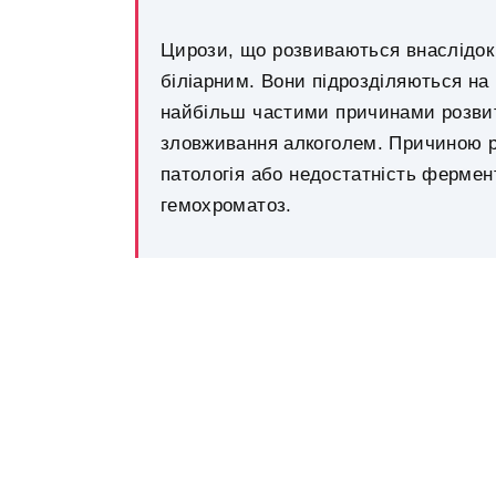
Цирози, що розвиваються внаслідок 
біліарним. Вони підрозділяються на 
найбільш частими причинами розвитку
зловживання алкоголем. Причиною р
патологія або недостатність ферменті
гемохроматоз.