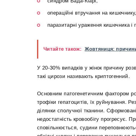
синдром Бада-Кіарі,
операційні втручання на кишечнику
паразитарні ураження кишечника і п
Читайте також:
Жовтяниця: причин
У 20-30% випадків у жінок причину роз
такі цирози називають криптогенний.
Основним патогенетичним фактором роз
трофіки гепатоцитів, їх руйнування. Р
ділянки сполучної тканини. Сформован
недостатність кровообігу прогресує. Пр
сповільнюється, судини переповнюютьс