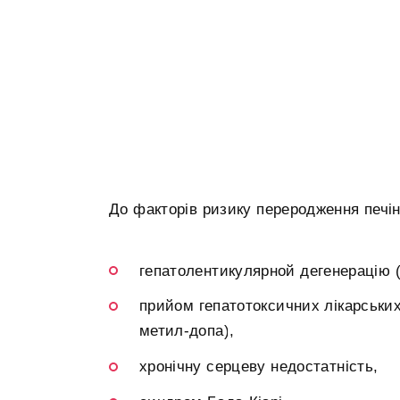
До факторів ризику переродження печін
гепатолентикулярной дегенерацію (
прийом гепатотоксичних лікарських 
метил-допа),
хронічну серцеву недостатність,