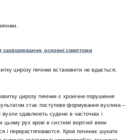
,
ечінки.
и захворювання, основні симптоми
витку цирозу печінки встановити не вдається,
витку цирозу печінки є хронічне порушення
езультатом стає поступове формування вузлика –
і вузли здавлюють судини в часточках і
и цьому рух крові в системі ворітної вени
я і перерастягиваются. Кров починає шукати