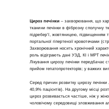
Цироз печінки
– захворювання, що ха
тканини печінки в фіброзну сполучну 
підребер’ї, жовтяницею, підвищенням т
портальної гіпертензії кровотечами (ст
Захворювання носить хронічний характе
роль відіграють дані УЗД, КІ і МРТ печі
Лікування цирозу печінки передбачає с
прийом гепатопротекторів; у важких ви
Серед причин розвитку цирозу печінки 
40,9% пацієнтів). На другому місці роз
цироз розвивається частіше, ніж у жін
чоловічому середовищі зловживання а