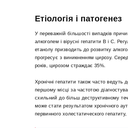
Етіологія і патогенез
У переважній більшості випадків причи
алкоголем і вірусні гепатити В і С. Ре
етанолу призводить до розвитку алкого
прогресує з виникненням цирозу. Сере
років, цирозом страждає 35%.
Хронічні гепатити також часто ведуть 
першому місці за частотою діагностуван
схильний до більш деструктивному течі
може стати результатом хронічного аут
первинного холестатического гепатиту,