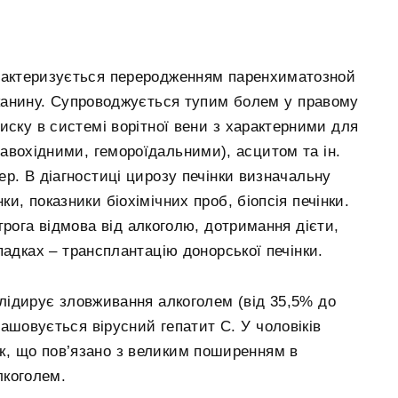
рактеризується переродженням паренхиматозной
тканину. Супроводжується тупим болем у правому
иску в системі ворітної вени з характерними для
равохідними, гемороїдальними), асцитом та ін.
р. В діагностиці цирозу печінки визначальну
нки, показники біохімічних проб, біопсія печінки.
трога відмова від алкоголю, дотримання дієти,
падках – трансплантацію донорської печінки.
лідирує зловживання алкоголем (від 35,5% до
ташовується вірусний гепатит С. У чоловіків
ок, що пов’язано з великим поширенням в
лкоголем.