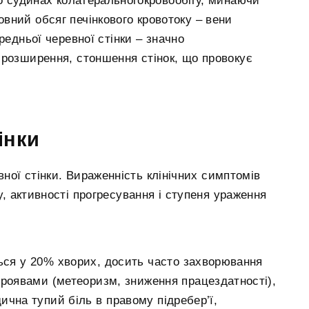
о судинах колатеральногокровообігу, минаючи
новний обсяг печінкового кровотоку – вени
редньої черевної стінки – значно
 розширення, стоншення стінок, що провокує
інки
вної стінки. Вираженність клінічних симптомів
, активності прогресування і ступеня ураження
ься у 20% хворих, досить часто захворювання
проявами (метеоризм, зниження працездатності),
ична тупий біль в правому підребер’ї,