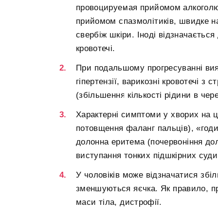
провоцируемая прийомом алкоголю 
прийомом спазмолітиків, швидке на
свербіж шкіри. Іноді відзначається
кровотечі.
При подальшому прогресуванні вия
гіпертензії, варикозні кровотечі з 
(збільшення кількості рідини в чер
Характерні симптоми у хворих на ц
потовщення фаланг пальців), «годин
долонна еритема (почервоніння доло
виступання тонких підшкірних судин 
У чоловіків може відзначатися збіл
зменшуються яєчка. Як правило, п
маси тіла, дистрофії.