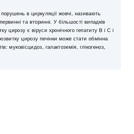
порушень в циркуляції жовчі, називають
первинні та вторинні. У більшості випадків
 цирозу є віруси хронічного гепатиту B і C і
озвитку цирозу печінки може стати обмінна
в: муковісцидоз, галактоземія, глікогеноз,