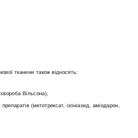
кової тканини також відносять:
хвороба Вільсона),
препаратів (метотрексат, ізоніазид, аміодарон,