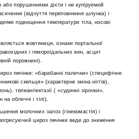
або порушеннями дієти і не купіруемой
сичення (відчуття переповнення шлунка) і
 деяке підвищення температури тіла, носові
вляється жовтяниця, ознаки портальної
стравохідних і гемороїдальних вен, асцит
евній порожнині).
ироз печінки: «барабанні палички» (специфічне
никові скельця» (характерне зміна нігтів),
нь), телеангіектазії ( «судинні зірочки»,
на обличчі і тілі).
ьшення молочних залоз (гінекомастія) і
рогресуючий цироз печінки веде до зниження