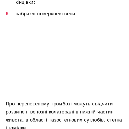
кінцівки;
набряклі поверхневі вени.
Про перенесеному тромбозі можуть свідчити
розвинені венозні колатералі в нижній частині
живота, в області тазостегнових суглобів, стегна
і гомілки.