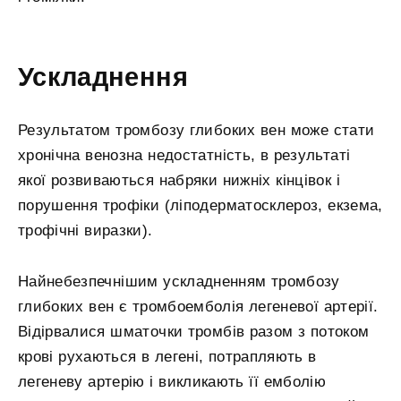
Ускладнення
Результатом тромбозу глибоких вен може стати
хронічна венозна недостатність, в результаті
якої розвиваються набряки нижніх кінцівок і
порушення трофіки (ліподерматосклероз, екзема,
трофічні виразки).
Найнебезпечнішим ускладненням тромбозу
глибоких вен є тромбоемболія легеневої артерії.
Відірвалися шматочки тромбів разом з потоком
крові рухаються в легені, потрапляють в
легеневу артерію і викликають її емболію