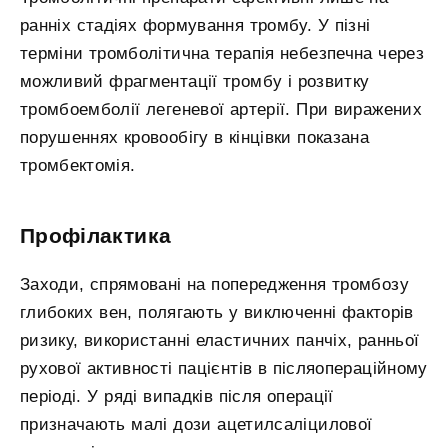
ранніх стадіях формування тромбу. У пізні
терміни тромболітична терапія небезпечна через
можливий фрагментації тромбу і розвитку
тромбоемболії легеневої артерії. При виражених
порушеннях кровообігу в кінцівки показана
тромбектомія.
Профілактика
Заходи, спрямовані на попередження тромбозу
глибоких вен, полягають у виключенні факторів
ризику, використанні еластичних панчіх, ранньої
рухової активності пацієнтів в післяопераційному
періоді. У ряді випадків після операції
призначають малі дози ацетилсаліцилової