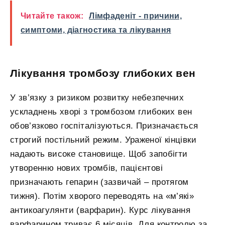
Читайте також:
Лімфаденіт - причини,
симптоми, діагностика та лікування
Лікування тромбозу глибоких вен
У зв’язку з ризиком розвитку небезпечних
ускладнень хворі з тромбозом глибоких вен
обов’язково госпіталізуються. Призначається
строгий постільний режим. Ураженої кінцівки
надають високе становище. Щоб запобігти
утворенню нових тромбів, пацієнтові
призначають гепарин (зазвичай – протягом
тижня). Потім хворого переводять на «м’які»
антикоагулянти (варфарин). Курс лікування
варфарином триває 6 місяців. Для контролю за