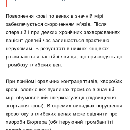
Повернення крові по венах в значній мірі
забезпечується скороченням м’язів. Після
операцій і при деяких хронічних захворюваннях
пацієнт довгий час залишається практично
нерухомим. В результаті в нижніх кінцівках
розвиваються застійні явища, що призводять до
тромбозу глибоких вен.
При прийомі оральних контрацептивів, хворобах
крові, злоякісних пухлинах тромбоз в значній
мірі обумовлений гіперкоагуляції (підвищення
згортання крові). В окремих випадках порушення
кровотоку в глибоких венах може свідчити про
хвороби Бюргера (облітеруючий тромбангіїті