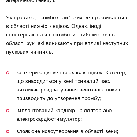
алергічного генезу).
Як правило, тромбоз глибоких вен розвивається
в області нижніх кінцівок. Однак, іноді
спостерігаються і тромбози глибоких вен в
області рук, які виникають при впливі наступних
пускових чинників:
катетеризація вен верхніх кінцівок. Катетер,
що знаходиться у вені тривалий час,
викликає роздратування венозної стінки і
призводить до утворення тромбу;
імплантований кардіофібріллятор або
електрокардіостимулятор;
злоякісне новоутворення в області вени;