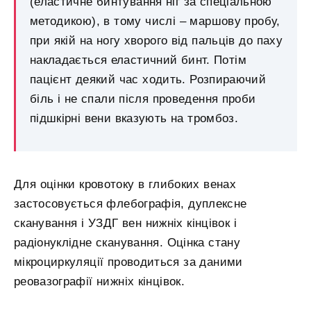
(еластичне бинтування ніг за спеціальною
методикою), в тому числі – маршову пробу,
при якій на ногу хворого від пальців до паху
накладається еластичний бинт. Потім
пацієнт деякий час ходить. Розпираючий
біль і не спали після проведення проби
підшкірні вени вказують на тромбоз.
Для оцінки кровотоку в глибоких венах
застосовується флебографія, дуплексне
сканування і УЗДГ вен нижніх кінцівок і
радіонуклідне сканування. Оцінка стану
мікроциркуляції проводиться за даними
реовазографії нижніх кінцівок.