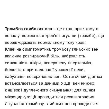
Тромбоз глибоких вен
– це стан, при якому в
венах утворюються кров’яні згустки (тромби), що
перешкоджають нормальному току крові.
Клінічна симптоматика тромбозу глибоких вен
включає розпираючий біль, набряклість,
синюшність шкіри, поверхневу гіпертермію,
болючість при пальпації ураженої вени,
набухання поверхневих вен. Остаточний діагноз
встановлюється за даними УЗДГ вен нижніх
кінцівок і дуплексного сканування; для оцінки
мікроциркуляції проводиться реовазография.
Лікування тромбозу глибоких вен проводиться