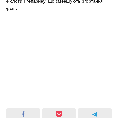
кислоти і гепарину, що зменшують згортання
крові.