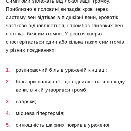
Симптоми залежать від локалізації тромбу.
Приблизно в половині випадків кров через
систему вен відтікає в підшкірні вени, кровотік
частково відновлюється, і тромбоз глибоких вен
протікає безсимптомно. У решти хворих
спостерігається один або кілька таких симптомів
у різних поєднаннях:
розпираючий біль в ураженій кінцівці;
біль при пальпації, що підсилюється по ходу
вени, в якій утворився тромб;
набряки;
місцева гіпертермія;
синюшність шкірних покривів ураженої