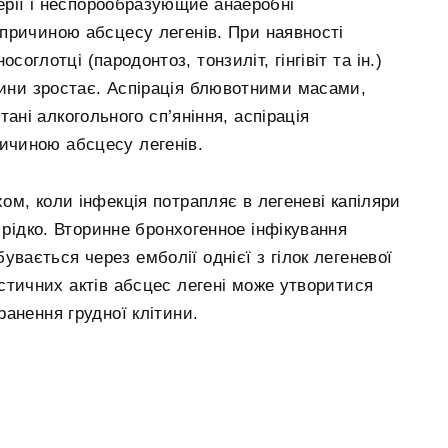
терії і неспорообразующие анаеробні
причиною абсцесу легенів. При наявності
соглотці (пародонтоз, тонзиліт, гінгівіт та ін.)
нини зростає. Аспірація блювотними масами,
тані алкогольного сп’яніння, аспірація
ичиною абсцесу легенів.
м, коли інфекція потрапляє в легеневі капіляри
 рідко. Вторинне бронхогенное інфікування
увається через емболії однієї з гілок легеневої
ристичних актів абсцес легені може утворитися
анення грудної клітини.