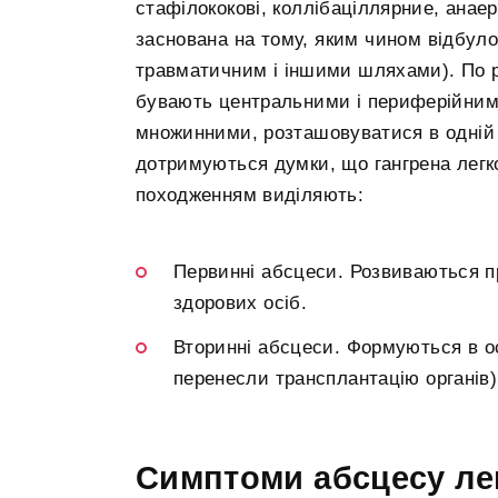
стафілококові, коллібаціллярние, анаер
заснована на тому, яким чином відбул
травматичним і іншими шляхами). По 
бувають центральними і периферійними
множинними, розташовуватися в одній л
дотримуються думки, що гангрена легко
походженням виділяють:
Первинні абсцеси. Розвиваються пр
здорових осіб.
Вторинні абсцеси. Формуються в осі
перенесли трансплантацію органів)
Симптоми абсцесу ле