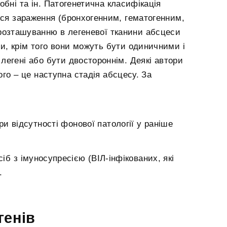
обні та ін. Патогенетична класифікація
ося зараження (бронхогенним, гематогенним,
розташуванню в легеневої тканини абсцеси
, крім того вони можуть бути одиничними і
егені або бути двостороннім. Деякі автори
го – це наступна стадія абсцесу. За
и відсутності фонової патології у раніше
б з імуносупресією (ВІЛ-інфікованих, які
.
генів