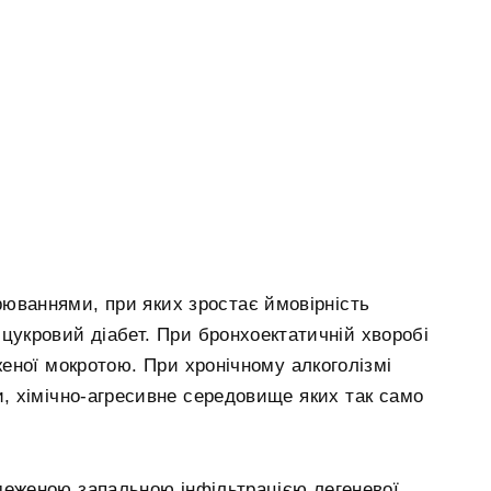
рюваннями, при яких зростає ймовірність
 цукровий діабет. При бронхоектатичній хворобі
женої мокротою. При хронічному алкоголізмі
 хімічно-агресивне середовище яких так само
меженою запальною інфільтрацією легеневої