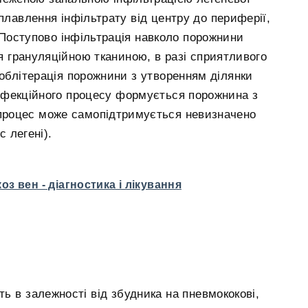
плавлення інфільтрату від центру до периферії,
. Поступово інфільтрація навколо порожнини
я грануляційною тканиною, в разі сприятливого
 облітерація порожнини з утворенням ділянки
інфекційного процесу формується порожнина з
й процес може самопідтримується невизначено
 легені).
з вен - діагностика і лікування
ть в залежності від збудника на пневмококові,