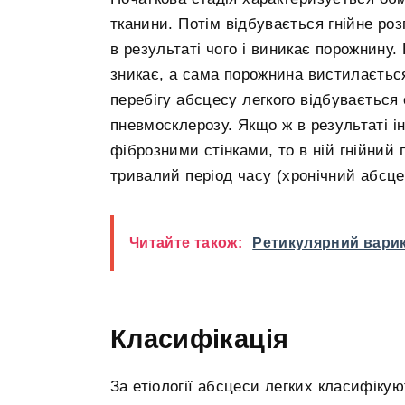
тканини. Потім відбувається гнійне роз
в результаті чого і виникає порожнину
зникає, а сама порожнина вистилаєтьс
перебігу абсцесу легкого відбувається
пневмосклерозу. Якщо ж в результаті 
фіброзними стінками, то в ній гнійни
тривалий період часу (хронічний абсцес
Читайте також:
Ретикулярний варико
Класифікація
За етіології абсцеси легких класифікую