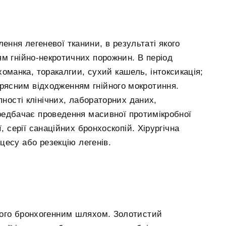
ення легеневої тканини, в результаті якого
м гнійно-некротичних порожнин. В період
оманка, торакалгии, сухий кашель, інтоксикація;
 рясним відходженням гнійного мокротиння.
пності клінічних, лабораторних даних,
ередбачає проведення масивної протимікробної
ї, серії санаційних бронхоскопій. Хірургічна
есу або резекцію легенів.
кого бронхогенним шляхом. Золотистий