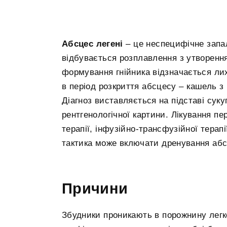
Абсцес легені
– це неспецифічне запал
відбувається розплавлення з утворення
формування гнійника відзначається лих
в період розкриття абсцесу – кашель з
Діагноз виставляється на підставі суку
рентгенологічної картини. Лікування п
терапії, інфузійно-трансфузійної терапі
тактика може включати дренування абсц
Причини
Збудники проникають в порожнину лег