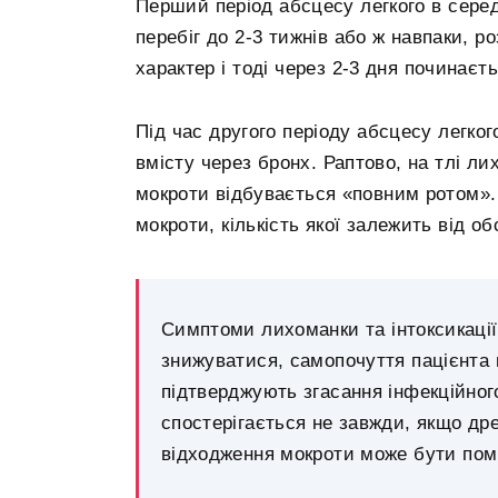
Перший період абсцесу легкого в сере
перебіг до 2-3 тижнів або ж навпаки, р
характер і тоді через 2-3 дня починаєт
Під час другого періоду абсцесу легког
вмісту через бронх. Раптово, на тлі л
мокроти відбувається «повним ротом». З
мокроти, кількість якої залежить від о
Симптоми лихоманки та інтоксикаці
знижуватися, самопочуття пацієнта 
підтверджують згасання інфекційного
спостерігається не завжди, якщо др
відходження мокроти може бути пом