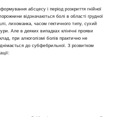
 формування абсцесу і період розкриття гнійної
порожнини відзначаються болі в області грудної
шлі, лихоманка, часом гектичного типу, сухий
ри. Але в деяких випадках клінічні прояви
ад, при алкоголізмі болів практично не
піднімається до субфебрильної. З розвитком
ації: