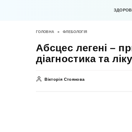
Перейти
до
ЗДОРОВ’
вмісту
ГОЛОВНА
»
ФЛЕБОЛОГІЯ
Абсцес легені – п
діагностика та лік
Вікторія Стоянова