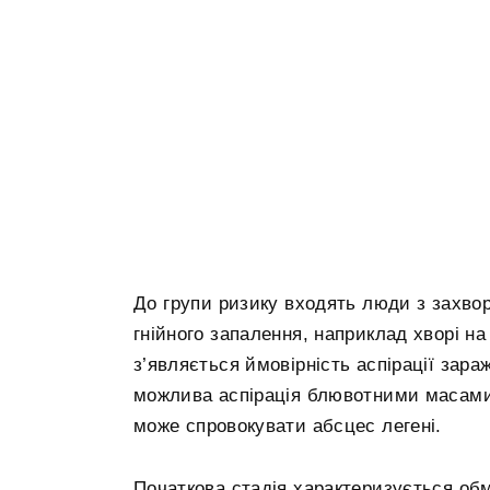
До групи ризику входять люди з захво
гнійного запалення, наприклад хворі на
з’являється ймовірність аспірації зара
можлива аспірація блювотними масами,
може спровокувати абсцес легені.
Початкова стадія характеризується об