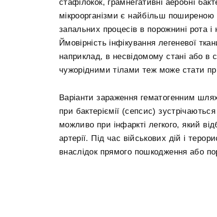
стафілокок, грамнегативні аеробні бак
мікроорганізми є найбільш поширеною 
запальних процесів в порожнині рота і но
Ймовірність інфікування легеневої тка
наприклад, в несвідомому стані або в с
чужорідними тілами теж може стати пр
Варіанти зараження гематогенним шляхо
при бактеріємії (сепсис) зустрічаються
можливо при інфаркті легкого, який відб
артерії. Під час військових дій і теро
внаслідок прямого пошкодження або пор