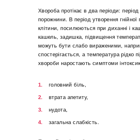
Хвороба протікає в два періоди: період
порожнини. В період утворення гнійної 
клітини, посилюються при диханні і ка
кашель, задишка, підвищення температу
можуть бути слабо вираженими, наприкл
спостерігається, а температура рідко 
хвороби наростають симптоми інтоксик
головний біль,
втрата апетиту,
нудота,
загальна слабкість.