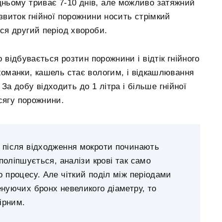
дньому триває 7-10 днів, але можливо затяжний
озвиток гнійної порожнини носить стрімкий
ься другий період хвороби.
о відбувається розтин порожнини і відтік гнійного
ихоманки, кашель стає вологим, і відкашлювання
а добу відходить до 1 літра і більше гнійної
бсягу порожнини.
ї після відходження мокроти починають
поліпшується, аналізи крові так само
 процесу. Але чіткий поділ між періодами
енуючих бронх невеликого діаметру, то
ірним.