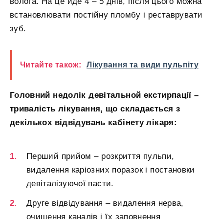
волога. На це йде 4 – 5 днів, після цього можна
встановлювати постійну пломбу і реставрувати
зуб.
Читайте також:
Лікування та види пульпіту
Головний недолік девітальной екстирпації –
тривалість лікування, що складається з
декількох відвідувань кабінету лікаря:
Перший прийом – розкриття пульпи,
видалення каріозних поразок і постановки
девіталізуючої пасти.
Друге відвідування – видалення нерва,
очищення каналів і їх заповнення