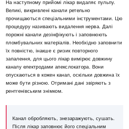
На наступному прийомі лікар видаляє пульпу.
Великі, викривлені канали ретельно
прочищаються спеціальними інструментами. Цю
процедуру називають видалення нерва. Далі
порожні канали дезінфікують і заповнюють
пломбувальних матеріалів. Необхідно заповнити
їх повністю, інакше є ризик повторного
запалення, для цього лікар вимірює довжину
каналу електродами апекслокатора. Вони
опускаються в кожен канал, оскільки довжина їх
може бути різною. Отримані дані звіряють з
рентгенівським знімком.
Канал обробляють, знезаражують, сушать.
Після лікар заповнює його спеціальним