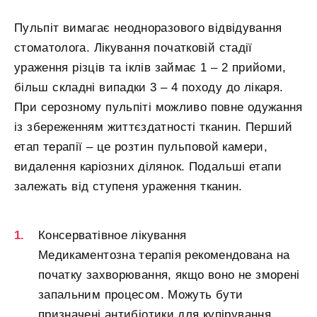
Пульпіт вимагає неодноразового відвідування
стоматолога. Лікування початковій стадії
ураження різців та іклів займає 1 – 2 прийоми,
більш складні випадки 3 – 4 походу до лікаря.
При серозному пульпіті можливо повне одужання
із збереженням життєздатності тканин. Перший
етап терапії – це розтин пульповой камери,
видалення каріозних ділянок. Подальші етапи
залежать від ступеня ураження тканин.
Консерватівное лікування
Медикаментозна терапія рекомендована на
початку захворювання, якщо воно не зморені
запальним процесом. Можуть бути
призначені антибіотики для купірування