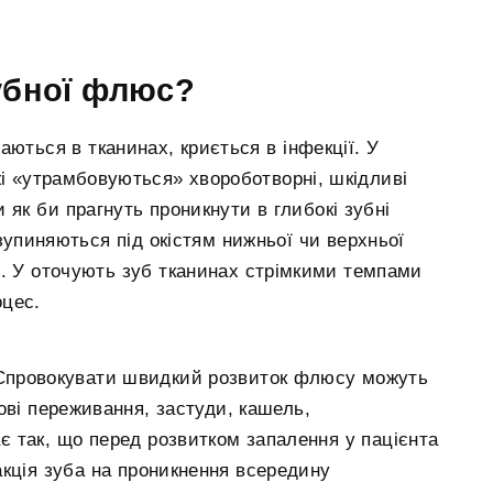
убної флюс?
аються в тканинах, криється в інфекції. У
жі «утрамбовуються» хвороботворні, шкідливі
и як би прагнуть проникнути в глибокі зубні
 зупиняються під окістям нижньої чи верхньої
я. У оточують зуб тканинах стрімкими темпами
оцес.
Спровокувати швидкий розвиток флюсу можуть
ові переживання, застуди, кашель,
є так, що перед розвитком запалення у пацієнта
акція зуба на проникнення всередину