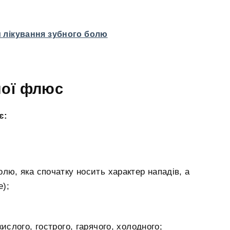
 лікування зубного болю
ної флюс
є:
олю, яка спочатку носить характер нападів, а
е);
ислого, гострого, гарячого, холодного;