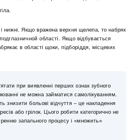
іла.
 і нижні. Якщо вражена верхня щелепа, то набряк
 подглазничной області. Якщо відбувається
абрякає в області щоки, підборіддя, місцевих
’ятати при виявленні перших ознак зубного
рюванні не можна займатися самолікуванням.
ть знизити больові відчуття – це накладення
пресів або грілок. Цього робити категорично не
иренню запального процесу і «множить»