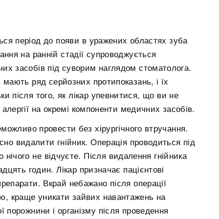
ься період до появи в уражених областях зуба
вання на ранній стадії супроводжується
чих засобів під суворим наглядом стоматолога.
в мають ряд серйозних протипоказань, і їх
и після того, як лікар упевнитися, що ви не
 алергії на окремі компоненти медичних засобів.
неможливо провести без хірургічного втручання.
асно видалити гнійник. Операція проводиться під
 нічого не відчуєте. Після видалення гнійника
дцять годин. Лікар призначає пацієнтові
препарати. Вкрай небажано після операції
ю, краще уникати зайвих навантажень на
ої порожнини і організму після проведення