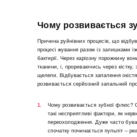
Чому розвивається з
Причина руйнівних процесів, що відбув
процесі жування разом із залишками ї
бактерії. Через каріозну порожнину вон
тканини, і, прориваючись через кістку,
щелепи. Відбувається запалення окіст
розвивається серйозний запальний пр
Чому розвивається зубної флюс? 
такі несприятливі фактори, як нерв
переохолодження. Дуже часто бува
спочатку починається пульпіт – ре