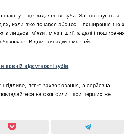
я флюсу – це видалення зуба. Застосовується
діях, коли вже почався абсцес – поширення гною
ою в лицьові м’язи, м’язи шиї, а далі і поширення
ебезпечно. Відомі випадки смертей.
ри повній відсутності зубів
ешкідливе, легке захворювання, а серйозна
 покладайтеся на свої сили і при перших же