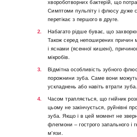
хвороботворних бактерій, що потра
Симптоми пульпіту і флюсу дуже с
перетікає з першого в друге.
Набагато рідше буває, що захворю
Також серед непоширених причин м
і яснами (ясенної кишені), причино
мікробів.
Відмітна особливість зубного флюс
порожнини зуба. Саме вони можут
ускладнень або навіть втрати зуба
Часом трапляється, що гнійник роз
цьому не закінчується, руйнівні п
зуба. Якщо і в цей момент не зверн
флегмони – гострого запального і г
м’язи.