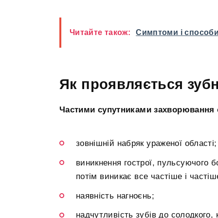
Читайте також:
Симптоми і способи
Як проявляється зуб
Частими супутниками захворювання 
зовнішній набряк ураженої області;
виникнення гострої, пульсуючого б
потім виникає все частіше і частіш
наявність нагноєнь;
надчутливість зубів до солодкого, к