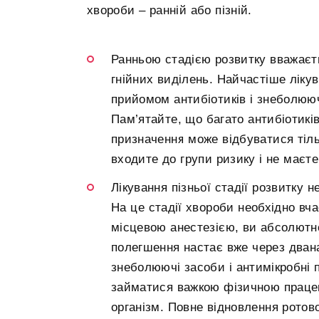
хвороби – ранній або пізній.
Ранньою стадією розвитку вважаєт
гнійних виділень. Найчастіше ліку
прийомом антибіотиків і знеболюю
Пам’ятайте, що багато антибіотикі
призначення може відбуватися тільк
входите до групи ризику і не маєте
Лікування пізньої стадії розвитку 
На це стадії хвороби необхідно вч
місцевою анестезією, ви абсолютно
полегшення настає вже через двана
знеболюючі засоби і антимікробні 
займатися важкою фізичною праце
організм. Повне відновлення ротов