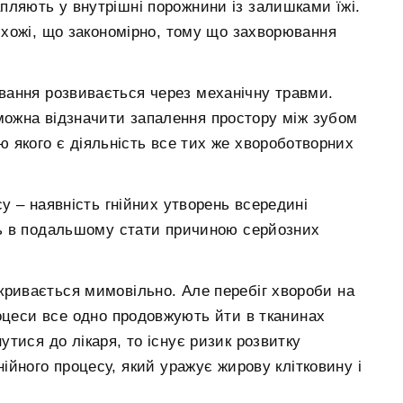
пляють у внутрішні порожнини із залишками їжі.
хожі, що закономірно, тому що захворювання
вання розвивається через механічну травми.
ожна відзначити запалення простору між зубом
ю якого є діяльність все тих же хвороботворних
у – наявність гнійних утворень всередині
ь в подальшому стати причиною серйозних
.
кривається мимовільно. Але перебіг хвороби на
роцеси все одно продовжують йти в тканинах
утися до лікаря, то існує ризик розвитку
нійного процесу, який уражує жирову клітковину і