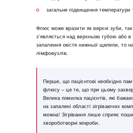
загальне підвищення температури т
Флюс може вразити як верхні зуби, так
з’являється над верхньою губою або в
запалення окістя нижньої щелепи, то н
лімфовузлів.
Перше, що пацієнтові необхідно пам
флюсу – це те, що при цьому захво
Велика помилка пацієнтів, які бажаю
на запалені області зігріваючих ком
можна! Зігрівання лише сприяє пош
хвороботворні мікроби.