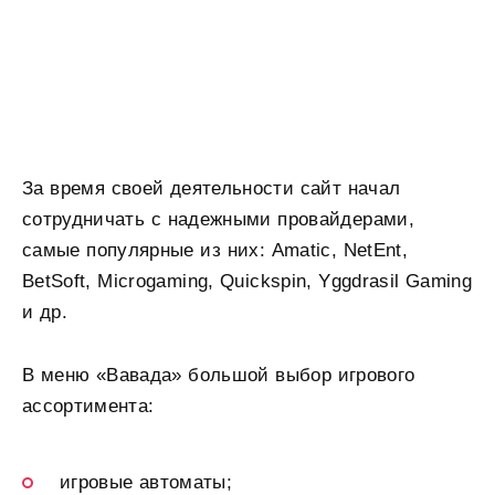
За время своей деятельности сайт начал
сотрудничать с надежными провайдерами,
самые популярные из них: Amatic, NetEnt,
BetSoft, Microgaming, Quickspin, Yggdrasil Gaming
и др.
В меню «Вавада» большой выбор игрового
ассортимента:
игровые автоматы;