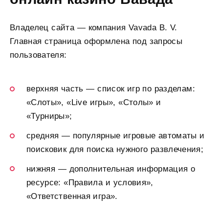
Владелец сайта — компания Vavada B. V.
Главная страница оформлена под запросы
пользователя:
верхняя часть — список игр по разделам:
«Слоты», «Live игры», «Столы» и
«Турниры»;
средняя — популярные игровые автоматы и
поисковик для поиска нужного развлечения;
нижняя — дополнительная информация о
ресурсе: «Правила и условия»,
«Ответственная игра».