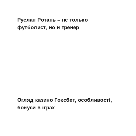
Руслан Ротань – не только
футболист, но и тренер
Огляд казино Гоксбет, особливості,
бонуси в іграх