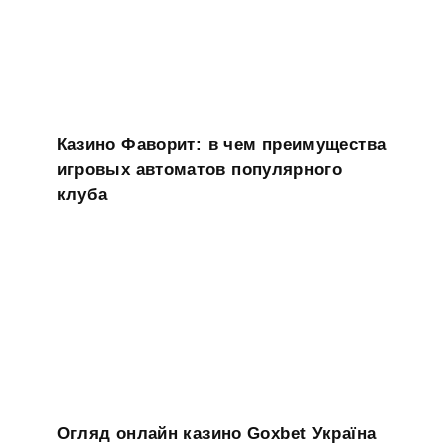
Казино Фаворит: в чем преимущества
игровых автоматов популярного
клуба
Огляд онлайн казино Goxbet Україна