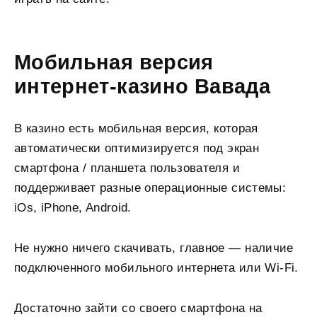
Мобильная версия
интернет-казино Вавада
В казино есть мобильная версия, которая
автоматически оптимизируется под экран
смартфона / планшета пользователя и
поддерживает разные операционные системы:
iOs, iPhone, Android.
Не нужно ничего скачивать, главное — наличие
подключенного мобильного интернета или Wi-Fi.
Достаточно зайти со своего смартфона на