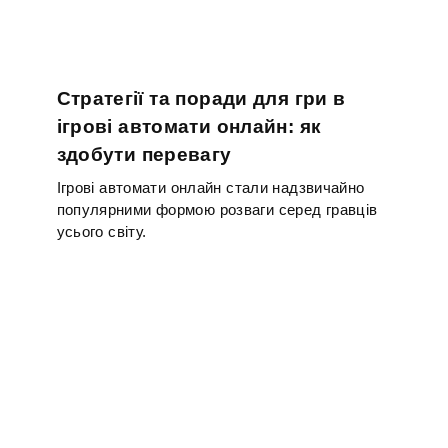
Стратегії та поради для гри в
ігрові автомати онлайн: як
здобути перевагу
Ігрові автомати онлайн стали надзвичайно
популярними формою розваги серед гравців
усього світу.