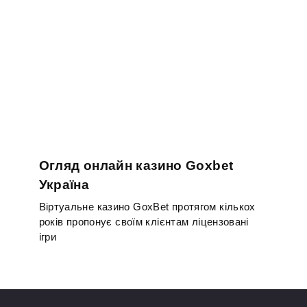
Огляд онлайн казино Goxbet
Україна
Віртуальне казино GoxBet протягом кількох
років пропонує своїм клієнтам ліцензовані
ігри