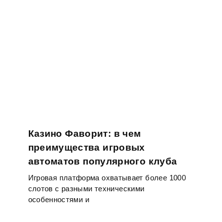
Казино Фаворит: в чем
преимущества игровых
автоматов популярного клуба
Игровая платформа охватывает более 1000
слотов с разными техническими
особенностями и