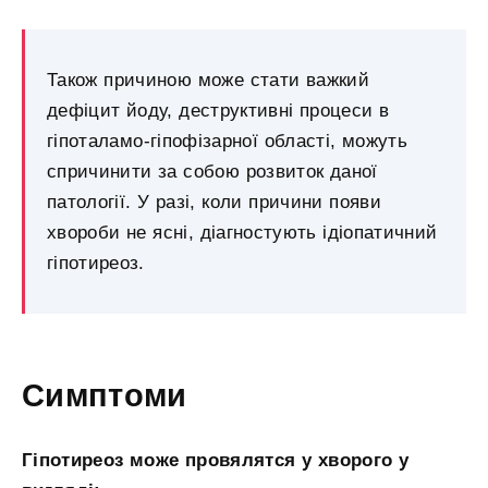
Також причиною може стати важкий
дефіцит йоду, деструктивні процеси в
гіпоталамо-гіпофізарної області, можуть
спричинити за собою розвиток даної
патології. У разі, коли причини появи
хвороби не ясні, діагностують ідіопатичний
гіпотиреоз.
Симптоми
Гіпотиреоз може провялятся у хворого у