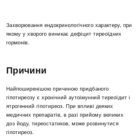
Захворювання ендокринологічного характеру, при
якому у хворого виникає дефіцит тиреоїдних
гормонів.
Причини
Найпоширенішою причиною придбаного
гіпотиреозу є хронічний аутоімунний тиреоїдит і
ятрогенний гіпотиреоз. При впливі деяких
медичних препаратів, в разі прийому великих
доз йоду, тиреостатиков, може розвинутися
гіпотиреоз.